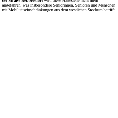
der
Straße Bebbelsdorf
wird diese Haltestelle nicht mehr
angefahren, was insbesondere Seniorinnen, Senioren und Menschen
mit Mobilitätseinschränkungen aus dem westlichen Stockum betrifft.