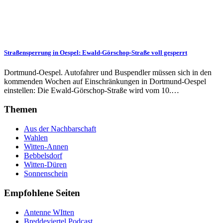
Straßensperrung in Oespel: Ewald-Görschop-Straße voll gesperrt
Dortmund-Oespel. Aut­ofahrer und Bus­pend­ler müssen sich in den
kom­men­den Wo­chen auf Ein­schränk­ung­en in Dort­mund-Oespel
ein­stell­en: Die Ewald-Görschop-Straße wird vom 10.…
Themen
Aus der Nachbarschaft
Wahlen
Witten-Annen
Bebbelsdorf
Witten-Düren
Sonnenschein
Empfohlene Seiten
Antenne WItten
Breddeviertel Podcast