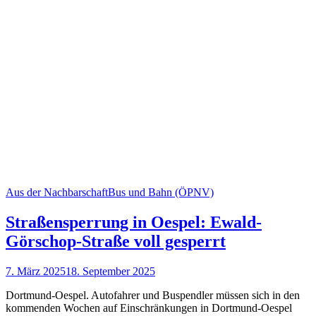
Aus der Nachbarschaft
Bus und Bahn (ÖPNV)
Straßensperrung in Oespel: Ewald-
Görschop-Straße voll gesperrt
7. März 2025
18. September 2025
Dortmund-Oespel. Aut­ofahrer und Bus­pend­ler müssen sich in den
kom­men­den Wo­chen auf Ein­schränk­ung­en in Dort­mund-Oespel