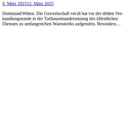
9. März 2025
12. März 2025
Dortmund/Witten. Die Ge­werk­schaft ver.di hat vor der dritten Ver­
handl­ungs­runde in der Tarif­auseinander­setzung des öffent­lichen
Diens­tes zu um­fang­reichen Warn­streiks auf­gerufen. Besonders…