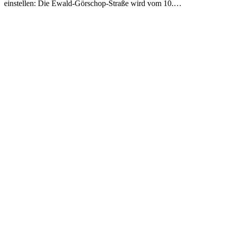
ein­stell­en: Die Ewald-Görschop-Straße wird vom 10.…