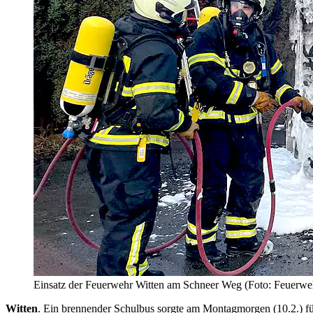
Einsatz der Feuerwehr Witten am Schneer Weg (Foto: Feuerwe
Witten
. Ein brennender Schulbus sorgte am Montagmorgen (10.2.) f