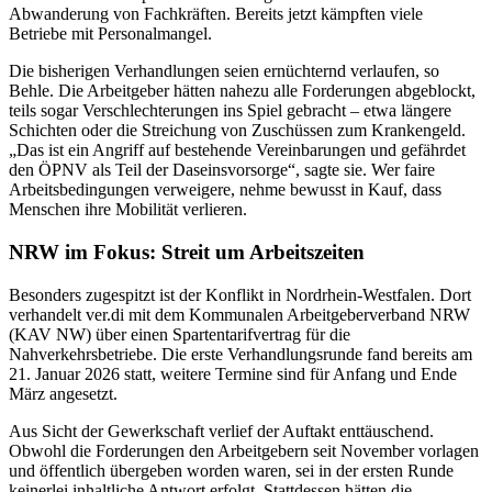
Abwanderung von Fachkräften. Bereits jetzt kämpften viele
Betriebe mit Personalmangel.
Die bisherigen Verhandlungen seien ernüchternd verlaufen, so
Behle. Die Arbeitgeber hätten nahezu alle Forderungen abgeblockt,
teils sogar Verschlechterungen ins Spiel gebracht – etwa längere
Schichten oder die Streichung von Zuschüssen zum Krankengeld.
„Das ist ein Angriff auf bestehende Vereinbarungen und gefährdet
den ÖPNV als Teil der Daseinsvorsorge“, sagte sie. Wer faire
Arbeitsbedingungen verweigere, nehme bewusst in Kauf, dass
Menschen ihre Mobilität verlieren.
NRW im Fokus: Streit um Arbeitszeiten
Besonders zugespitzt ist der Konflikt in Nordrhein-Westfalen. Dort
verhandelt ver.di mit dem Kommunalen Arbeitgeberverband NRW
(KAV NW) über einen Spartentarifvertrag für die
Nahverkehrsbetriebe. Die erste Verhandlungsrunde fand bereits am
21. Januar 2026 statt, weitere Termine sind für Anfang und Ende
März angesetzt.
Aus Sicht der Gewerkschaft verlief der Auftakt enttäuschend.
Obwohl die Forderungen den Arbeitgebern seit November vorlagen
und öffentlich übergeben worden waren, sei in der ersten Runde
keinerlei inhaltliche Antwort erfolgt. Stattdessen hätten die