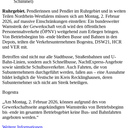
Schimmel)
Ruhrgebiet.
Pendlerinnen und Pendler im Ruhrgebiet und in weiten
Teilen Nordrhein-Westfalens müssen sich am Montag, 2. Februar
2026, auf massive Einschränkungen einstellen: Ein bundesweiter
Warnstreik der Gewerkschaft ver.di wird den öffentlichen
Personennahverkehr (ÖPNV) weitgehend zum Erliegen bringen.
Von Betriebsbeginn bis -ende bleiben Busse und Bahnen in den
Depots, teilten die Verkehrsunternehmen Bogestra, DSW21, HCR
und VER mit.
Betroffen sind nicht nur alle Stadtbusse, Straßenbahnen und U-
Bahn-Linien, sondern auch Schnellbusse, NachtExpress-Angebote
sowie sämtliche Schulbusverkehre. Auch Fahrten, die von
Subunternehmern durchgeführt werden, fallen aus – eine Ausnahme
bildet lediglich die Vestische im Kreis Recklinghausen, deren
Subunternehmer sich nicht am Streik beteiligen.
Bogestra
„Am Montag, 2. Februar 2026, können aufgrund des von
Gewerkschaftsseite angekündigten Warnstreiks von Betriebsbeginn
bis -ende im gesamten Betriebsgebiet keine Bus- und Bahnfahrten
angeboten werden.“
Weitere Informationen