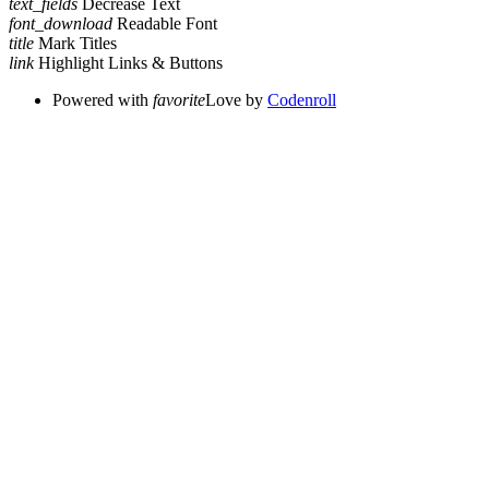
text_fields
Decrease Text
font_download
Readable Font
title
Mark Titles
link
Highlight Links & Buttons
Powered with
favorite
Love
by
Codenroll