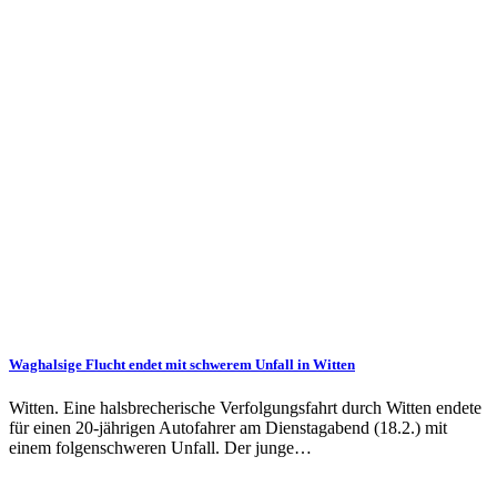
Waghalsige Flucht endet mit schwerem Unfall in Witten
Witten. Eine hals­brecher­ische Ver­fol­gungs­fahrt durch Wit­ten endete
für einen 20-jährigen Auto­fahrer am Dienstag­abend (18.2.) mit
einem folgen­schweren Un­fall. Der junge…