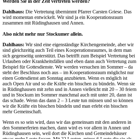
Werden Sie in der Zeit vertreten werden?
Dahlhaus:
Die Vertretung übernimmt Pfarrer Carsten Griese. Das
wird momentan entwickelt. Wir sind ja ein Kooperationsraum
zusammen mit Rüdinghausen und Annen.
Also nicht mehr nur Stockumer allein.
Dahlhaus:
Wir sind eine eigenständige Kirchengemeinde, aber wir
sind gleichzeitig auch Teil eines Kooperationsraumes, in dem man
sich gegenseitig unterstützt. Das betrifft zum Beispiel Vertretung bei
Urlauben oder Krankheitsfällen und eben dann auch Vertretung zum
Beispiel für Gottesdienste. Wir werden versuchen im Sommer – da
steht der Beschluss noch aus – im Kooperationsraum möglichst nur
einen Gottesdienst am Sonntag anzubieten. Wenn es möglich ist
auch Open Air und so die Kräfte ein bisschen zu bündeln. Wenn sie
in Rüdinghausen mit zehn und in Annen vielleicht mit 20 – 30 feiern
und in Stockum im Sommer manchmal auch mit unter 20, dann ist
das schade. Wenn das dann 2 – 3 Leute tun müssen und so können
wir die Kräfte ein bisschen bündeln und man erlebt ein bisschen
mehr Gemeinschaft.
Wenn es so sein wird, dass wir das gemeinsam mit den anderen in
den Sommerferien machen, dann wird es vor allem in Annen und
Rüdinghausen sein, weil dort die Kirchen und Gemeindehäuser
etwas mehr Leute fassen. Mit 22 Leuten, minus 6 Leute die sie als