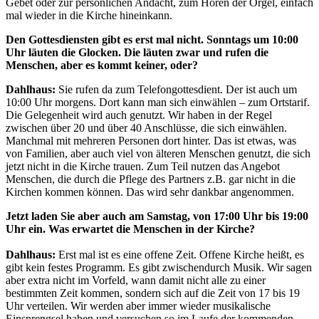
Gebet oder zur persönlichen Andacht, zum Hören der Orgel, einfach
mal wieder in die Kirche hineinkann.
Den Gottesdiensten gibt es erst mal nicht. Sonntags um 10:00
Uhr läuten die Glocken. Die läuten zwar und rufen die
Menschen, aber es kommt keiner, oder?
Dahlhaus:
Sie rufen da zum Telefongottesdient. Der ist auch um
10:00 Uhr morgens. Dort kann man sich einwählen – zum Ortstarif.
Die Gelegenheit wird auch genutzt. Wir haben in der Regel
zwischen über 20 und über 40 Anschlüsse, die sich einwählen.
Manchmal mit mehreren Personen dort hinter. Das ist etwas, was
von Familien, aber auch viel von älteren Menschen genutzt, die sich
jetzt nicht in die Kirche trauen. Zum Teil nutzen das Angebot
Menschen, die durch die Pflege des Partners z.B. gar nicht in die
Kirchen kommen können. Das wird sehr dankbar angenommen.
Jetzt laden Sie aber auch am Samstag, von 17:00 Uhr bis 19:00
Uhr ein. Was erwartet die Menschen in der Kirche?
Dahlhaus:
Erst mal ist es eine offene Zeit. Offene Kirche heißt, es
gibt kein festes Programm. Es gibt zwischendurch Musik. Wir sagen
aber extra nicht im Vorfeld, wann damit nicht alle zu einer
bestimmten Zeit kommen, sondern sich auf die Zeit von 17 bis 19
Uhr verteilen. Wir werden aber immer wieder musikalische
Einsprengsel haben und versuchen so im Laufe der kommenden