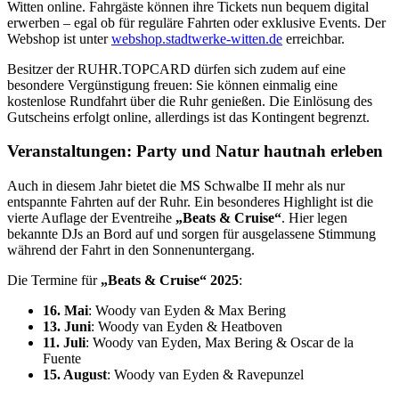
Witten online. Fahrgäste können ihre Tickets nun bequem digital
erwerben – egal ob für reguläre Fahrten oder exklusive Events. Der
Webshop ist unter
webshop.stadtwerke-witten.de
erreichbar.
Besitzer der RUHR.TOPCARD dürfen sich zudem auf eine
besondere Vergünstigung freuen: Sie können einmalig eine
kostenlose Rundfahrt über die Ruhr genießen. Die Einlösung des
Gutscheins erfolgt online, allerdings ist das Kontingent begrenzt.
Veranstaltungen: Party und Natur hautnah erleben
Auch in diesem Jahr bietet die MS Schwalbe II mehr als nur
entspannte Fahrten auf der Ruhr. Ein besonderes Highlight ist die
vierte Auflage der Eventreihe
„Beats & Cruise“
. Hier legen
bekannte DJs an Bord auf und sorgen für ausgelassene Stimmung
während der Fahrt in den Sonnenuntergang.
Die Termine für
„Beats & Cruise“ 2025
:
16. Mai
: Woody van Eyden & Max Bering
13. Juni
: Woody van Eyden & Heatboven
11. Juli
: Woody van Eyden, Max Bering & Oscar de la
Fuente
15. August
: Woody van Eyden & Ravepunzel