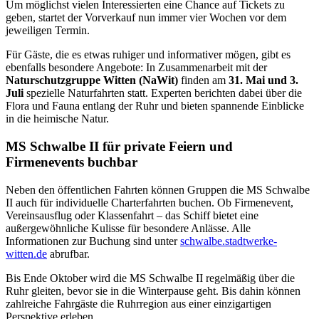
Um möglichst vielen Interessierten eine Chance auf Tickets zu
geben, startet der Vorverkauf nun immer vier Wochen vor dem
jeweiligen Termin.
Für Gäste, die es etwas ruhiger und informativer mögen, gibt es
ebenfalls besondere Angebote: In Zusammenarbeit mit der
Naturschutzgruppe Witten (NaWit)
finden am
31. Mai und 3.
Juli
spezielle Naturfahrten statt. Experten berichten dabei über die
Flora und Fauna entlang der Ruhr und bieten spannende Einblicke
in die heimische Natur.
MS Schwalbe II für private Feiern und
Firmenevents buchbar
Neben den öffentlichen Fahrten können Gruppen die MS Schwalbe
II auch für individuelle Charterfahrten buchen. Ob Firmenevent,
Vereinsausflug oder Klassenfahrt – das Schiff bietet eine
außergewöhnliche Kulisse für besondere Anlässe. Alle
Informationen zur Buchung sind unter
schwalbe.stadtwerke-
witten.de
abrufbar.
Bis Ende Oktober wird die MS Schwalbe II regelmäßig über die
Ruhr gleiten, bevor sie in die Winterpause geht. Bis dahin können
zahlreiche Fahrgäste die Ruhrregion aus einer einzigartigen
Perspektive erleben.