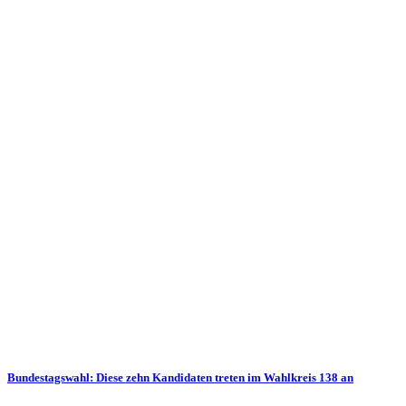
Bundestagswahl: Diese zehn Kandidaten treten im Wahlkreis 138 an