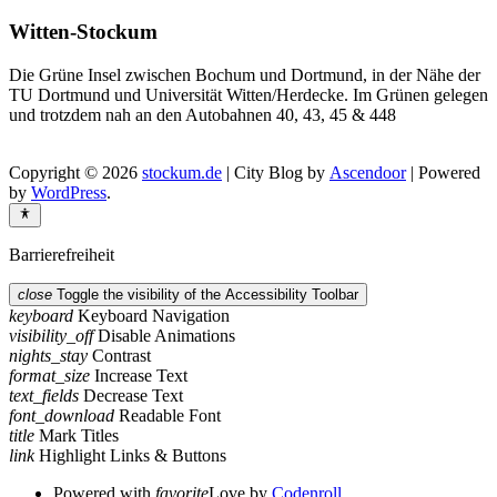
Witten-Stockum
Die Grüne Insel zwischen Bochum und Dortmund, in der Nähe der
TU Dortmund und Universität Witten/Herdecke. Im Grünen gelegen
und trotzdem nah an den Autobahnen 40, 43, 45 & 448
Copyright © 2026
stockum.de
| City Blog by
Ascendoor
| Powered
by
WordPress
.
Barrierefreiheit
close
Toggle the visibility of the Accessibility Toolbar
keyboard
Keyboard Navigation
visibility_off
Disable Animations
nights_stay
Contrast
format_size
Increase Text
text_fields
Decrease Text
font_download
Readable Font
title
Mark Titles
link
Highlight Links & Buttons
Powered with
favorite
Love
by
Codenroll