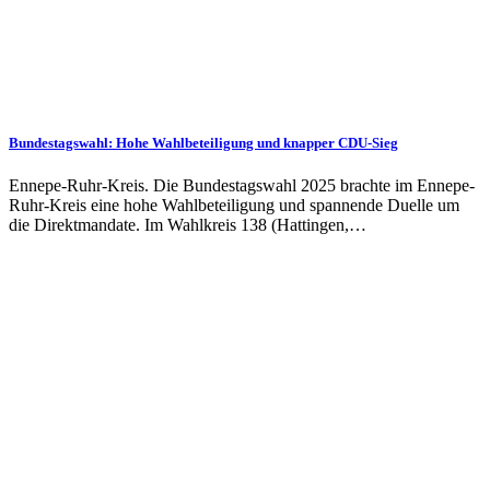
Bundestagswahl: Hohe Wahlbeteiligung und knapper CDU-Sieg
Ennepe-Ruhr-Kreis. Die Bundestagswahl 2025 brachte im Ennepe-
Ruhr-Kreis eine hohe Wahl­beteilig­ung und span­nende Duelle um
die Di­rekt­man­date. Im Wahlkreis 138 (Hat­ting­en,…