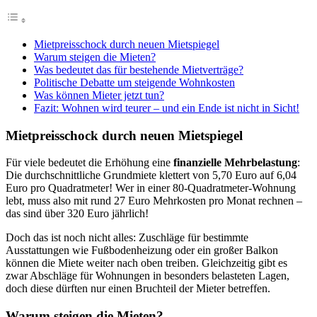
Mietpreisschock durch neuen Mietspiegel
Warum steigen die Mieten?
Was bedeutet das für bestehende Mietverträge?
Politische Debatte um steigende Wohnkosten
Was können Mieter jetzt tun?
Fazit: Wohnen wird teurer – und ein Ende ist nicht in Sicht!
Mietpreisschock durch neuen Mietspiegel
Für viele bedeutet die Erhöhung eine
finanzielle Mehrbelastung
:
Die durchschnittliche Grundmiete klettert von 5,70 Euro auf 6,04
Euro pro Quadratmeter! Wer in einer 80-Quadratmeter-Wohnung
lebt, muss also mit rund 27 Euro Mehrkosten pro Monat rechnen –
das sind über 320 Euro jährlich!
Doch das ist noch nicht alles: Zuschläge für bestimmte
Ausstattungen wie Fußbodenheizung oder ein großer Balkon
können die Miete weiter nach oben treiben. Gleichzeitig gibt es
zwar Abschläge für Wohnungen in besonders belasteten Lagen,
doch diese dürften nur einen Bruchteil der Mieter betreffen.
Warum steigen die Mieten?