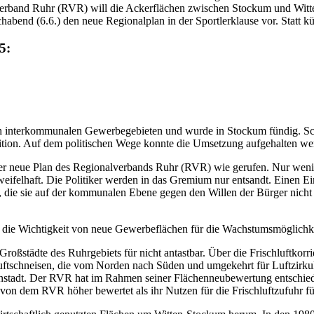
verband Ruhr (RVR) will die Ackerflächen zwischen Stockum und W
abend (6.6.) den neue Regionalplan in der Sportlerklause vor. Statt k
5:
ch interkommunalen Gewerbegebieten und wurde in Stockum fündig. Sc
ion. Auf dem politischen Wege konnte die Umsetzung aufgehalten werd
r neue Plan des Regionalverbands Ruhr (RVR) wie gerufen. Nur wenige
weifelhaft. Die Politiker werden in das Gremium nur entsandt. Einen
 die sie auf der kommunalen Ebene gegen den Willen der Bürger nicht
 die Wichtigkeit von neue Gewerbeflächen für die Wachstumsmöglichk
roßstädte des Ruhrgebiets für nicht antastbar. Über die Frischluftkorri
Luftschneisen, die vom Norden nach Süden und umgekehrt für Luftzir
nenstadt. Der RVR hat im Rahmen seiner Flächenneubewertung entschie
n dem RVR höher bewertet als ihr Nutzen für die Frischluftzufuhr f