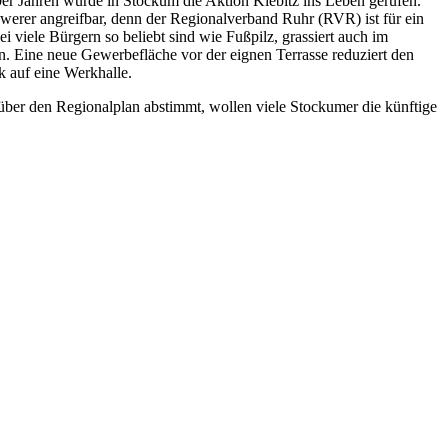
0er Jahren wurde in Stockum die Aktion Kiebitz ins Leben gerufen.
hwerer angreifbar, denn der Regionalverband Ruhr (RVR) ist für ein
viele Bürgern so beliebt sind wie Fußpilz, grassiert auch im
n. Eine neue Gewerbefläche vor der eignen Terrasse reduziert den
k auf eine Werkhalle.
über den Regionalplan abstimmt, wollen viele Stockumer die künftige