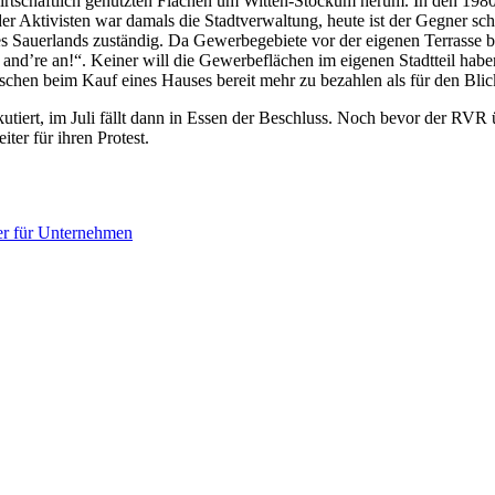
wirtschaftlich genutzten Flächen um Witten-Stockum herum. In den 198
er Aktivisten war damals die Stadtverwaltung, heute ist der Gegner sc
Sauerlands zuständig. Da Gewerbegebiete vor der eigenen Terrasse bei 
nd’re an!“. Keiner will die Gewerbeflächen im eigenen Stadtteil habe
chen beim Kauf eines Hauses bereit mehr zu bezahlen als für den Blic
tiert, im Juli fällt dann in Essen der Beschluss. Noch bevor der RVR 
iter für ihren Protest.
ner für Unternehmen