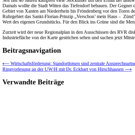
Seit fast 40 Jahren kämpfen viele Stockumer um den Erhalt der land
Damals wollte die Stadt Witten das Tiefendorf bebauen. Der Gegner d
Gebiet von Xanten am Niederrhein bis Fröndenberg vor den Toren des 
Ruhrgebiet das Sankt-Florian-Prinzip „Verschon’ mein Haus – Zünd’ a
Wert des eigenen Grundstücks. Für den Blick ins Grüne sind die Mens
Zurzeit wird der neue Regionalplan in den Ausschüssen des RVR disku
Industriefläche von der Karte gestrichen sehen und suchen jetzt Mitstre
Beitragsnavigation
⟵
Wirtschaftsförderung: Standortlotsen sind zentrale Ansprechpart
Ringvorlesung an der UW/H mit Dr. Eckhart von Hirschhausen
⟶
Verwandte Beiträge