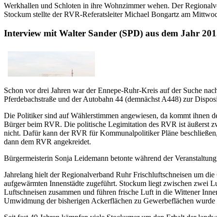
Werkhallen und Schloten in ihre Wohnzimmer wehen. Der Regional
Stockum stellte der RVR-Referatsleiter Michael Bongartz am Mittwoch
Interview mit Walter Sander (SPD) aus dem Jahr 201
Schon vor drei Jahren war der Ennepe-Ruhr-Kreis auf der Suche na
Pferdebachstraße und der Autobahn 44 (demnächst A448) zur Disposit
Die Politiker sind auf Wählerstimmen angewiesen, da kommt ihnen de
Bürger beim RVR. Die politische Legimitation des RVR ist äußerst z
nicht. Dafür kann der RVR für Kommunalpolitiker Pläne beschließen,
dann dem RVR angekreidet.
Bürgermeisterin Sonja Leidemann betonte während der Veranstaltung
Jahrelang hielt der Regionalverband Ruhr Frischluftschneisen um die G
aufgewärmten Innenstädte zugeführt. Stockum liegt zwischen zwei 
Luftschneisen zusammen und führen frische Luft in die Wittener In
Umwidmung der bisherigen Ackerflächen zu Gewerbeflächen wurde vo