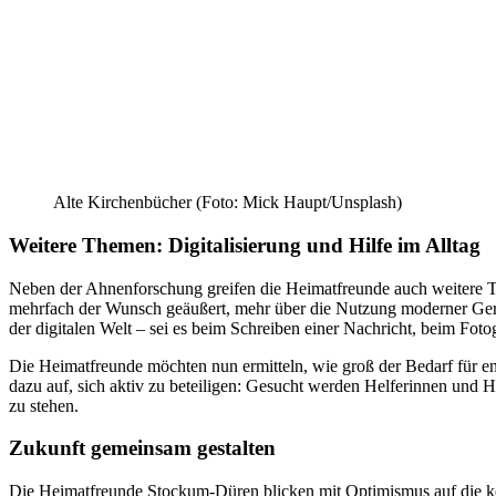
Alte Kirchenbücher (Foto: Mick Haupt/Unsplash)
Weitere Themen: Digitalisierung und Hilfe im Alltag
Neben der Ahnenforschung greifen die Heimatfreunde auch weitere
mehrfach der Wunsch geäußert, mehr über die Nutzung moderner Gerä
der digitalen Welt – sei es beim Schreiben einer Nachricht, beim Fot
Die Heimatfreunde möchten nun ermitteln, wie groß der Bedarf für ent
dazu auf, sich aktiv zu beteiligen: Gesucht werden Helferinnen und He
zu stehen.
Zukunft gemeinsam gestalten
Die Heimatfreunde Stockum-Düren blicken mit Optimismus auf die k