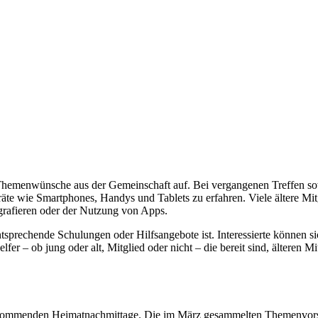
 Themenwünsche aus der Gemeinschaft auf. Bei vergangenen Treffen s
te wie Smartphones, Handys und Tablets zu erfahren. Viele ältere Mi
ografieren oder der Nutzung von Apps.
sprechende Schulungen oder Hilfsangebote ist. Interessierte können sic
lfer – ob jung oder alt, Mitglied oder nicht – die bereit sind, älteren
ommenden Heimatnachmittage. Die im März gesammelten Themenvorschlä