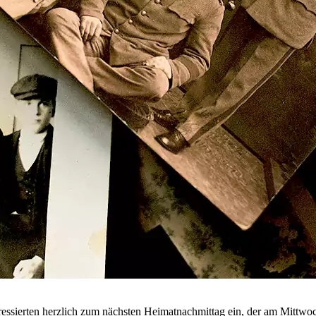
es­sierten herz­lich zum näch­sten Heimat­nach­mittag ein, der am Mit­t­wo