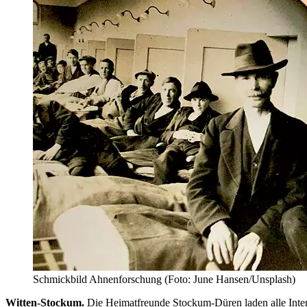
Schmickbild Ahnenforschung (Foto: June Hansen/Unsplash)
Witten-Stockum.
Die Heimat­freunde Sto­ckum-Dü­ren la­den al­le Inter