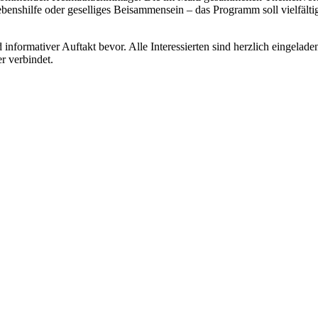
enshilfe oder geselliges Beisammensein – das Programm soll vielfälti
nformativer Auftakt bevor. Alle Interessierten sind herzlich eingelade
r verbindet.