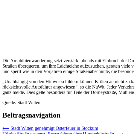
Die Amphibienwanderung setzt verstärkt abends mit Einbruch der Du
Straßen überqueren, um ihre Laichteiche aufzusuchen, geraten viele v
und sperrt wie in den Vorjahren einige Straßenabschnitte, die beson
„Unabhängig von den Hinweisschildern können Kröten an nicht zu kal
rücksichtsvolle Autofahrer angewiesen“, so die NaWit. Jeder Verkeh
ganz meide. Dies gelte besonders für Teile der Dorneystraße, Mühlen
Quelle: Stadt Witten
Beitragsnavigation
⟵
Stadt Witten genehmigt Osterfeuer in Stockum
Hörder Straße gesperrt, Busse fahren über Himmelohstraße.
⟶