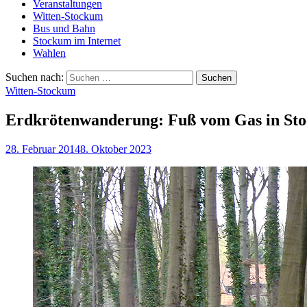
Veranstaltungen
Witten-Stockum
Bus und Bahn
Stockum im Internet
Wahlen
Suchen nach:
Witten-Stockum
Erdkrötenwanderung: Fuß vom Gas in St
28. Februar 2014
8. Oktober 2023