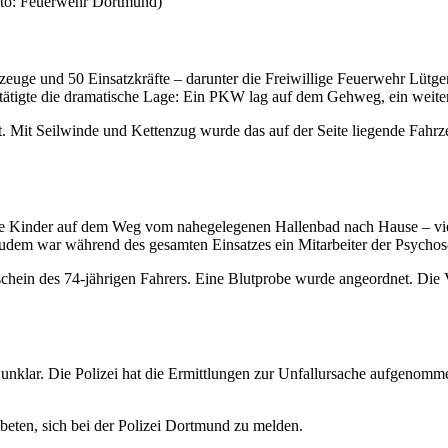
Foto: Feuerwehr Dortmund)
euge und 50 Einsatzkräfte – darunter die Freiwillige Feuerwehr Lütge
tätigte die dramatische Lage: Ein PKW lag auf dem Gehweg, ein weitere
t. Mit Seilwinde und Kettenzug wurde das auf der Seite liegende Fahrzeu
che Kinder auf dem Weg vom nahegelegenen Hallenbad nach Hause – vie
. Zudem war während des gesamten Einsatzes ein Mitarbeiter der Psycho
chein des 74-jährigen Fahrers. Eine Blutprobe wurde angeordnet. Die 
g unklar. Die Polizei hat die Ermittlungen zur Unfallursache aufgenom
ten, sich bei der Polizei Dortmund zu melden.