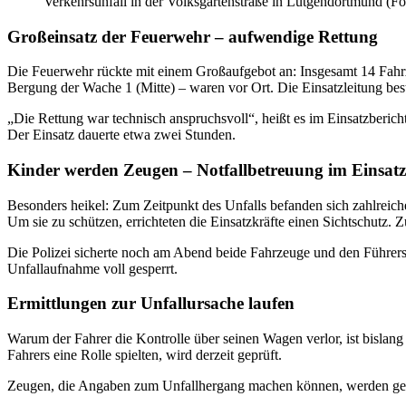
Verkehrsunfall in der Volksgartenstraße in Lütgendortmund (
Großeinsatz der Feuerwehr – aufwendige Rettung
Die Feuerwehr rückte mit einem Großaufgebot an: Insgesamt 14 Fahrz
Bergung der Wache 1 (Mitte) – waren vor Ort. Die Einsatzleitung bes
„Die Rettung war technisch anspruchsvoll“, heißt es im Einsatzberich
Der Einsatz dauerte etwa zwei Stunden.
Kinder werden Zeugen – Notfallbetreuung im Einsatz
Besonders heikel: Zum Zeitpunkt des Unfalls befanden sich zahlrei
Um sie zu schützen, errichteten die Einsatzkräfte einen Sichtschutz
Die Polizei sicherte noch am Abend beide Fahrzeuge und den Führers
Unfallaufnahme voll gesperrt.
Ermittlungen zur Unfallursache laufen
Warum der Fahrer die Kontrolle über seinen Wagen verlor, ist bislan
Fahrers eine Rolle spielten, wird derzeit geprüft.
Zeugen, die Angaben zum Unfallhergang machen können, werden gebe