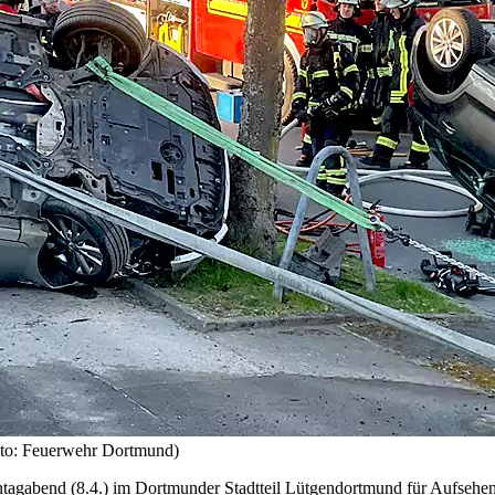
Foto: Feuerwehr Dortmund)
gabend (8.4.) im Dortmunder Stadtteil Lütgendortmund für Aufsehen ge