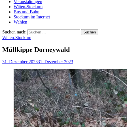
Veranstaltungen
Witten-Stockum
Bus und Bahn
Stockum im Internet
Wahlen
Suchen nach:
Witten-Stockum
Müllkippe Dorneywald
31. Dezember 2023
31. Dezember 2023