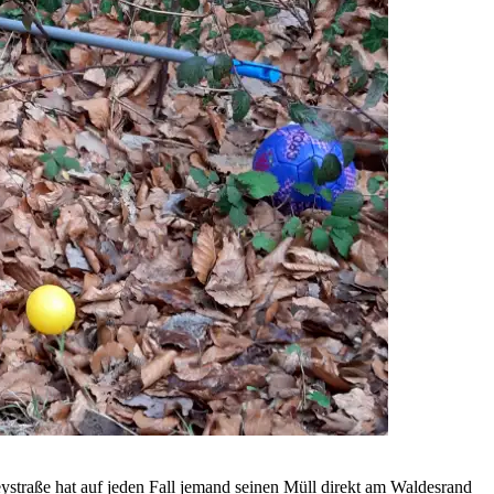
eystraße hat auf jeden Fall jemand seinen Müll direkt am Waldesrand