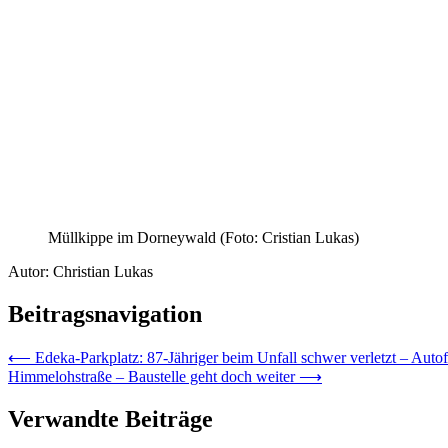
Müllkippe im Dorneywald (Foto: Cristian Lukas)
Autor: Christian Lukas
Beitragsnavigation
⟵
Edeka-Parkplatz: 87-Jähriger beim Unfall schwer verletzt – Autof
Himmelohstraße – Baustelle geht doch weiter
⟶
Verwandte Beiträge