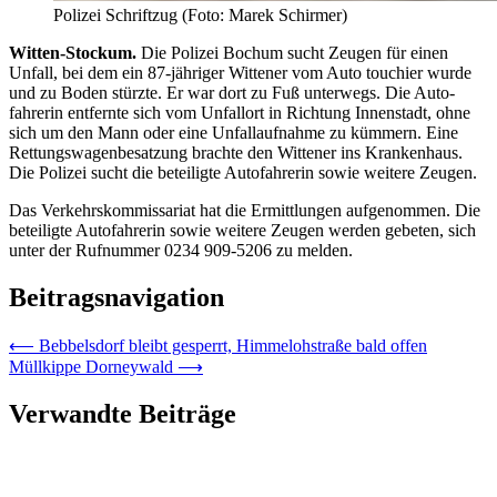
Polizei Schriftzug (Foto: Marek Schirmer)
Witten-Stockum.
Die Polizei Bochum sucht Zeugen für einen
Unfall, bei dem ein 87-jähriger Wittener vom Auto touchier wurde
und zu Boden stürzte. Er war dort zu Fuß unter­wegs. Die Auto­
fahrerin entfernte sich vom Unfall­ort in Richtung Innen­stadt, ohne
sich um den Mann oder eine Unfallaufnahme zu kümmern. Eine
Rettungs­wagen­besatzung brachte den Wittener ins Kranken­haus.
Die Polizei sucht die beteiligte Auto­fahrerin sowie weitere Zeugen.
Das Verkehrskommissariat hat die Ermittlungen aufgenommen. Die
beteiligte Autofahrerin sowie weitere Zeugen werden gebeten, sich
unter der Rufnummer 0234 909-5206 zu melden.
Beitragsnavigation
⟵
Bebbelsdorf bleibt gesperrt, Himmelohstraße bald offen
Müllkippe Dorneywald
⟶
Verwandte Beiträge