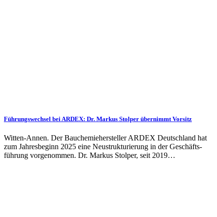
Führungswechsel bei ARDEX: Dr. Markus Stolper übernimmt Vorsitz
Witten-Annen. Der Bau­chemie­hersteller ARDEX Deutsch­land hat
zum Jahres­beginn 2025 eine Neu­struktur­ierung in der Ge­schäfts­
führung vorgenommen. Dr. Markus Stolper, seit 2019…