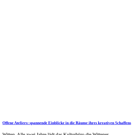
Offene Ateliers: spannende Einblicke in die Räume ihres kreativen Schaffens
Witten. Alle zwei Jahre lädt das Kulturbüro die Wittener