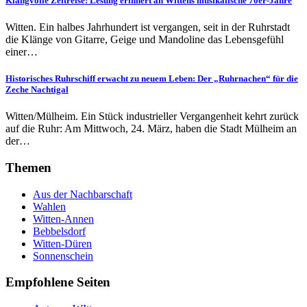
Klangvolle Zeitreise: Lesung erinnert an Wittens musikalische 70er-Jahre
Witten. Ein halbes Jahrhundert ist vergangen, seit in der Ruhrstadt
die Klänge von Gitarre, Geige und Mandoline das Lebensgefühl
einer…
Historisches Ruhrschiff erwacht zu neuem Leben: Der „Ruhrnachen“ für die
Zeche Nachtigal
Witten/Mülheim. Ein Stück industrieller Vergangenheit kehrt zurück
auf die Ruhr: Am Mittwoch, 24. März, haben die Stadt Mülheim an
der…
Themen
Aus der Nachbarschaft
Wahlen
Witten-Annen
Bebbelsdorf
Witten-Düren
Sonnenschein
Empfohlene Seiten