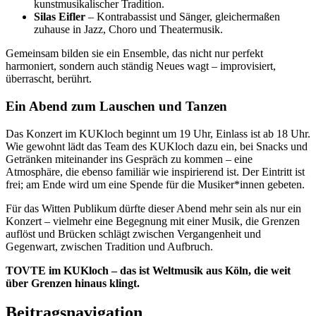
kunstmusikalischer Tradition.
Silas Eifler
– Kontrabassist und Sänger, gleichermaßen
zuhause in Jazz, Choro und Theatermusik.
Gemeinsam bilden sie ein Ensemble, das nicht nur perfekt
harmoniert, sondern auch ständig Neues wagt – improvisiert,
überrascht, berührt.
Ein Abend zum Lauschen und Tanzen
Das Konzert im KUKloch beginnt um 19 Uhr, Einlass ist ab 18 Uhr.
Wie gewohnt lädt das Team des KUKloch dazu ein, bei Snacks und
Getränken miteinander ins Gespräch zu kommen – eine
Atmosphäre, die ebenso familiär wie inspirierend ist. Der Eintritt ist
frei; am Ende wird um eine Spende für die Musiker*innen gebeten.
Für das Witten Publikum dürfte dieser Abend mehr sein als nur ein
Konzert – vielmehr eine Begegnung mit einer Musik, die Grenzen
auflöst und Brücken schlägt zwischen Vergangenheit und
Gegenwart, zwischen Tradition und Aufbruch.
TOVTE im KUKloch – das ist Weltmusik aus Köln, die weit
über Grenzen hinaus klingt.
Beitragsnavigation