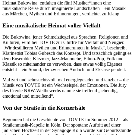
Heimat Bukowina, entfalten die fünf Musiker*innen eine
musikalische Reise durch imaginierte Landschaften – ein Mosaik
aus Märchen, Mythen und Erinnerungen, verdichtet zu Klang.
Eine musikalische Heimat voller Vielfalt
Die Bukowina, jener Schmelztiegel aus Sprachen, Religionen und
Kulturen, wird bei TOVTE zur Chiffre für Vielfalt und Neugier.
„Wir destillieren Mythen und Erinnerungen in Musik“, beschreibt
Klarinettist Tobias Gubesch das Konzept. Und tatsächlich gelingt es
dem Ensemble, Klezmer, Jazz-Manouche, Ethno-Pop, Folk und
Klassik so miteinander zu verweben, dass etwas völlig Eigenes
entsteht – ein Sound, der zwischen Andacht und Ekstase pendelt.
Mal zart und sehnsuchtsvoll, mal energiegeladen und tanzbar – die
Musik von TOVTE ist ein Wechselspiel der Emotionen. Die Jury
des Creole NRW-Wettbewerbs nannte sie treffend „lebendig,
emotional und mitreißend“.
Von der Straße in die Konzertsäle
Begonnen hat die Geschichte von TOVTE im Sommer 2012 – als
Straßenmusik-Kapelle in Köln. Der spontane Auftritt auf einer
jüdischen Hochzeit in der Synagoge Köln wurde zur Geburtsstunde