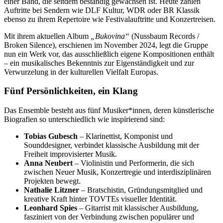
einer Band, die seitdem beständig gewachsen ist. Heute zählen
Auftritte bei Sendern wie DLF Kultur, WDR oder BR Klassik
ebenso zu ihrem Repertoire wie Festivalauftritte und Konzertreisen.
Mit ihrem aktuellen Album
„Bukovina“
(Nussbaum Records /
Broken Silence), erschienen im November 2024, legt die Gruppe
nun ein Werk vor, das ausschließlich eigene Kompositionen enthält
– ein musikalisches Bekenntnis zur Eigenständigkeit und zur
Verwurzelung in der kulturellen Vielfalt Europas.
Fünf Persönlichkeiten, ein Klang
Das Ensemble besteht aus fünf Musiker*innen, deren künstlerische
Biografien so unterschiedlich wie inspirierend sind:
Tobias Gubesch
– Klarinettist, Komponist und
Sounddesigner, verbindet klassische Ausbildung mit der
Freiheit improvisierter Musik.
Anna Neubert
– Violinistin und Performerin, die sich
zwischen Neuer Musik, Konzertregie und interdisziplinären
Projekten bewegt.
Nathalie Litzner
– Bratschistin, Gründungsmitglied und
kreative Kraft hinter TOVTEs visueller Identität.
Leonhard Spies
– Gitarrist mit klassischer Ausbildung,
fasziniert von der Verbindung zwischen populärer und