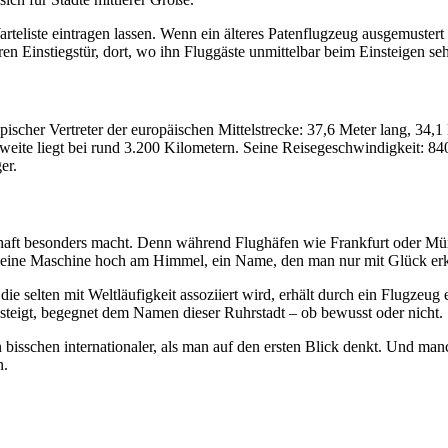
iste eintragen lassen. Wenn ein älteres Patenflugzeug ausgemustert 
ren Einstiegstür, dort, wo ihn Fluggäste unmittelbar beim Einsteigen se
ypischer Vertreter der europäischen Mittelstrecke: 37,6 Meter lang, 34
weite liegt bei rund 3.200 Kilometern. Seine Reisegeschwindigkeit: 8
er.
nschaft besonders macht. Denn während Flughäfen wie Frankfurt oder Mü
ig: eine Maschine hoch am Himmel, ein Name, den man nur mit Glück er
, die selten mit Weltläufigkeit assoziiert wird, erhält durch ein Flug
teigt, begegnet dem Namen dieser Ruhrstadt – ob bewusst oder nicht.
 bisschen internationaler, als man auf den ersten Blick denkt. Und m
n.