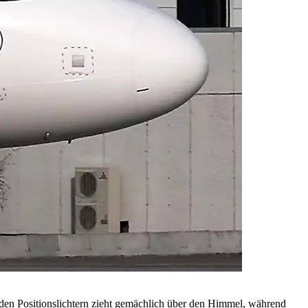
enden Positionslichtern zieht gemächlich über den Himmel, während