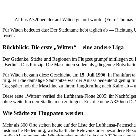
Airbus A320neo der auf Witten getauft wurde. (Foto: Thomas 
Für Witten bedeutet das: Der Stadtname hebt täglich ab — Richtung U
reisen.
Rückblick: Die erste „Witten“ – eine andere Liga
Der Gedanke, Städte und Regionen im Flugzeugrumpf mitfliegen zu las
„Berlin“. Das Prinzip: Die Maschinen sollen als „fliegende Botschaft
Für Witten begann diese Geschichte am
15. Juli 1996
. In Frankfurt 
trug. Für die damalige Stadtspitze war der Anlass bedeutend genug f
Tag später hob die Maschine zu ihrem Jungfernflug nach Kairo ab – u
Diese erste „Witten“ verließ die Lufthansa-Flotte 2005; ihr Nachfol
ohne weiterhin den Stadtnamen zu tragen. Erst die neue A320neo D-A
Wie Städte zu Flugpaten werden
Mehr als 300 Orte stehen heute auf der Liste der Lufthansa-Patenscha
historische Bedeutung, wirtschaftliche Relevanz oder besondere Bez
großer Metropolen; ein Mittelstreckenmodell wie der A320neo eignet s