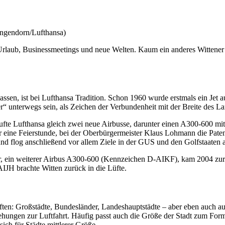
Ingendorn/Lufthansa)
rlaub, Businessmeetings und neue Welten. Kaum ein anderes Wittener Wa
sen, ist bei Lufthansa Tradition. Schon 1960 wurde erstmals ein Jet 
er“ unterwegs sein, als Zeichen der Verbundenheit mit der Breite des 
taufte Lufthansa gleich zwei neue Airbusse, darunter einen A300-600
ür eine Feierstunde, bei der Oberbürgermeister Klaus Lohmann die Pat
nd flog anschließend vor allem Ziele in der GUS und den Golfstaaten 
ger, ein weiterer Airbus A300-600 (Kennzeichen D-AIKF), kam 2004 zur
IJH brachte Witten zurück in die Lüfte.
ften: Großstädte, Bundesländer, Landeshauptstädte – aber eben auch au
iehungen zur Luftfahrt. Häufig passt auch die Größe der Stadt zum Fo
ich für Städte mittlerer Größe.