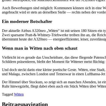
Auch Bewerbungen sind möglich: Kommunen können sich in eine Wartel
angebracht wird er stets an derselben Stelle — rechts neben der vorde
Ein moderner Botschafter
Der aktuelle Airbus A320neo „Witten“ ist mit seinen 180 Sitzen ein t
Zwei sparsame Pratt-&-Whitney-Triebwerke treiben ihn an, die Reich
übernimmt heute der A320neo — energieeffizienter, leiser, zuverlässig
Wenn man in Witten nach oben schaut
Vielleicht ist es gerade das Unscheinbare, das diese fliegende Pate
Schildern präsentieren, bleibt der Moment für Wittener meist flücht
Und doch steckt darin eine kleine poetische Geste. Witten, eine Stadt
und Malaga, zwischen London und Temeswar in einen Lufthansa-Jet s
Der Himmel über Stockum, so zeigt sich an manchen Abenden, ist ein
Ruhr hinwegzieht, fliegt dabei eben auch ein Stück Witten über Witte
Tagged
Witten
Beitragsnavigation