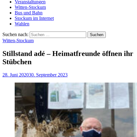
Veranstaltungen
Witten-Stockum
Bus und Bahn
Stockum im Internet
Wahlen
Suchen nach:
Witten-Stockum
Stillstand adé – Heimatfreunde öffnen ihr
Stübchen
28. Juni 2020
30. September 2023