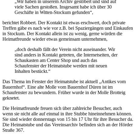
„Wir haben in unserem Archiv gestöbert und sind auf
viele Sachen gestoßen. Insgesamt habe ich über 30
Geschäfte in Witten-Stockum gefunden“,
berichtet Robbert. Der Kontakt ist etwas erschwert, doch private
Treffen gäbe es nach wie vor z.B. bei Spaziergängen und Einkaufen
in Stockum. Der Kontakt allein ist zu wenig, gerne würden die
Heimatfreunde wieder etwas gemeinsam unternehmen,
„doch deshalb fällt der Verein nicht auseinander. Wir
sind anders in Kontakt getreten, die Internetseiten, der
Schaukasten am Center Shop und auch das
Schaufenster der Heimatstube werden mit neuen
Inhalten bestückt.“
Das Thema im Fenster der Heimatstube ist aktuell „Antikes vom
Bauernhof“. Eine alte Molle vom Bauernhof Düren ist im
Schaufenster zu bewundern. Früher wurde in der Molle Brotteig
geknetet.
Die Heimatfreunde freuen sich über zahlreiche Besucher, auch
wenn sie nicht alle auf einmal in ihre Stubbe hineinnehmen können.
Sie sind wieder donnerstags von 15 bis 17 Uhr für ihre Besucher da.
Die Heimatstube und das Vereinsarchiv befinden sich an der Hörder
Straße 367.