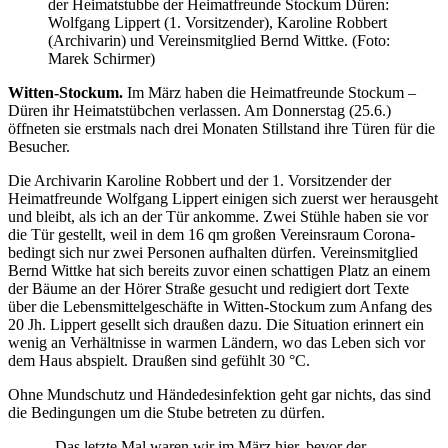
der Heimatstubbe der Heimatfreunde Stockum Düren:
Wolfgang Lippert (1. Vorsitzender), Karoline Robbert
(Archivarin) und Vereinsmitglied Bernd Wittke. (Foto:
Marek Schirmer)
Witten-Stockum.
Im März haben die Heimatfreunde Stockum –
Düren ihr Heimatstübchen verlassen. Am Donnerstag (25.6.)
öffneten sie erstmals nach drei Monaten Stillstand ihre Türen für die
Besucher.
Die Archivarin Karoline Robbert und der 1. Vorsitzender der
Heimatfreunde Wolfgang Lippert einigen sich zuerst wer herausgeht
und bleibt, als ich an der Tür ankomme. Zwei Stühle haben sie vor
die Tür gestellt, weil in dem 16 qm großen Vereinsraum Corona-
bedingt sich nur zwei Personen aufhalten dürfen. Vereinsmitglied
Bernd Wittke hat sich bereits zuvor einen schattigen Platz an einem
der Bäume an der Hörer Straße gesucht und redigiert dort Texte
über die Lebensmittelgeschäfte in Witten-Stockum zum Anfang des
20 Jh. Lippert gesellt sich draußen dazu. Die Situation erinnert ein
wenig an Verhältnisse in warmen Ländern, wo das Leben sich vor
dem Haus abspielt. Draußen sind gefühlt 30 °C.
Ohne Mundschutz und Händedesinfektion geht gar nichts, das sind
die Bedingungen um die Stube betreten zu dürfen.
„Das letzte Mal waren wir im März hier, bevor der