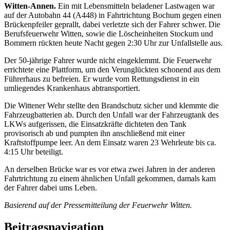
Witten-Annen.
Ein mit Lebensmitteln beladener Lastwagen war
auf der Autobahn 44 (A448) in Fahrtrichtung Bochum gegen einen
Brückenpfeiler geprallt, dabei verletzte sich der Fahrer schwer. Die
Berufsfeuerwehr Witten, sowie die Löscheinheiten Stockum und
Bommern rückten heute Nacht gegen 2:30 Uhr zur Unfallstelle aus.
Der 50-jährige Fahrer wurde nicht eingeklemmt. Die Feuerwehr
errichtete eine Plattform, um den Verunglückten schonend aus dem
Führerhaus zu befreien. Er wurde vom Rettungsdienst in ein
umliegendes Krankenhaus abtransportiert.
Die Wittener Wehr stellte den Brandschutz sicher und klemmte die
Fahrzeugbatterien ab. Durch den Unfall war der Fahrzeugtank des
LKWs aufgerissen, die Einsatzkräfte dichteten den Tank
provisorisch ab und pumpten ihn anschließend mit einer
Kraftstoffpumpe leer. An dem Einsatz waren 23 Wehrleute bis ca.
4:15 Uhr beteiligt.
An derselben Brücke war es vor etwa zwei Jahren in der anderen
Fahrtrichtung zu einem ähnlichen Unfall gekommen, damals kam
der Fahrer dabei ums Leben.
Basierend auf der Pressemitteilung der Feuerwehr Witten.
Beitragsnavigation