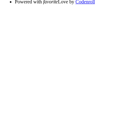
Powered with
favorite
Love
by
Codenroll