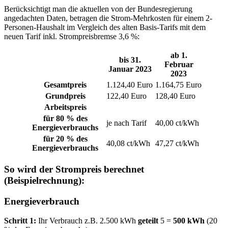
Berücksichtigt man die aktuellen von der Bundesregierung
angedachten Daten, betragen die Strom-Mehrkosten für einem 2-
Personen-Haushalt im Vergleich des alten Basis-Tarifs mit dem
neuen Tarif inkl. Strompreisbremse 3,6 %:
ab 1.
bis 31.
Februar
Januar 2023
2023
Gesamtpreis
1.124,40 Euro
1.164,75 Euro
Grundpreis
122,40 Euro
128,40 Euro
Arbeitspreis
für 80 % des
je nach Tarif
40,00 ct/kWh
Energieverbrauchs
für 20 % des
40,08 ct/kWh
47,27 ct/kWh
Energieverbrauchs
So wird der Strompreis berechnet
(Beispielrechnung):
Energieverbrauch
Schritt 1:
Ihr Verbrauch z.B. 2.500 kWh
geteilt
5 =
500 kWh
(20