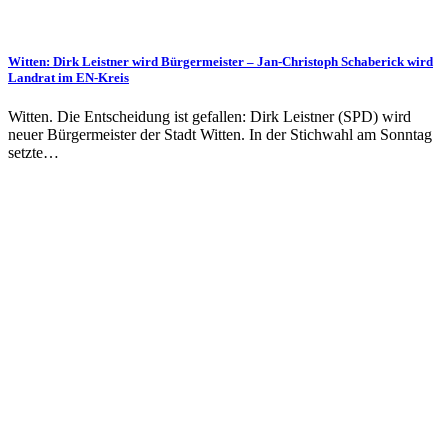
Witten: Dirk Leistner wird Bürgermeister – Jan-Christoph Schaberick wird
Landrat im EN-Kreis
Witten. Die Entscheidung ist gefallen: Dirk Leistner (SPD) wird
neuer Bürgermeister der Stadt Witten. In der Stichwahl am Sonntag
setzte…