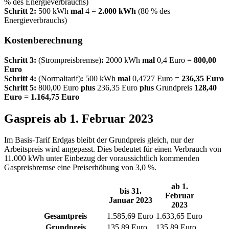
% des Energieverbrauchs)
Schritt 2:
500 kWh
mal
4 =
2.000 kWh
(80 % des
Energieverbrauchs)
Kostenberechnung
Schritt 3:
(Strompreisbremse)
:
2000 kWh
mal
0,4 Euro =
800,00
Euro
Schritt 4:
(Normaltarif)
:
500 kWh
mal
0,4727 Euro =
236,35 Euro
Schritt 5:
800,00 Euro
plus
236,35 Euro
plus
Grundpreis
128,40
Euro
=
1.164,75 Euro
Gaspreis ab 1. Februar 2023
Im Basis-Tarif Erdgas bleibt der Grundpreis gleich, nur der
Arbeitspreis wird angepasst. Dies bedeutet für einen Verbrauch von
11.000 kWh unter Einbezug der voraussichtlich kommenden
Gaspreisbremse eine Preiserhöhung von 3,0 %.
ab 1.
bis 31.
Februar
Januar 2023
2023
Gesamtpreis
1.585,69 Euro
1.633,65 Euro
Grundpreis
135,89 Euro
135,89 Euro