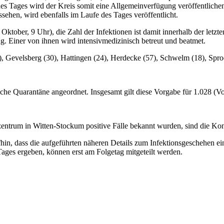
des Tages wird der Kreis somit eine Allgemeinverfügung veröffentlich
sehen, wird ebenfalls im Laufe des Tages veröffentlicht.
Oktober, 9 Uhr), die Zahl der Infektionen ist damit innerhalb der letz
ng. Einer von ihnen wird intensivmedizinisch betreut und beatmet.
), Gevelsberg (30), Hattingen (24), Herdecke (57), Schwelm (18), Sproc
sliche Quarantäne angeordnet. Insgesamt gilt diese Vorgabe für 1.028 (V
rum in Witten-Stockum positive Fälle bekannt wurden, sind die Kontak
ufhin, dass die aufgeführten näheren Details zum Infektionsgeschehen
Tages ergeben, können erst am Folgetag mitgeteilt werden.