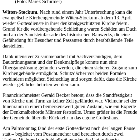
(Foto: Marek Schirmer)
Witten-Stockum.
Nach rund einem Jahr Unterbrechung kann die
evangelische Kirchengemeinde Witten-Stockum ab dem 13. April
wieder Gottesdienste in ihrer denkmalgeschützten Kirche feiern.
Grund für die vorübergehende Schließung waren Schäden am Dach
und an der Sandsteinfassade des historischen Bauwerks, die eine
Gefährdung für Besucher und Passanten durch herabfallende Teile
darstellten.
Dank intensiver Zusammenarbeit mit Sachverständigen, dem
Bauordnungsamt und der Denkmalpflege konnte nun eine
Übergangslösung gefunden werden, die einen sicheren Zugang zum
Kirchengebäude ermöglicht. Schutzdächer vor beiden Portalen
verhindern möglichen Steinschlag und sorgen dafür, dass die Kirche
wieder gefahrlos betreten werden kann.
Finanzkirchmeister Gerald Becker betont, dass die Standfestigkeit
von Kirche und Turm zu keiner Zeit gefährdet war. Vielmehr sei der
Innenraum in einem bemerkenswert guten Zustand, wie ein Experte
der Denkmalbehörde Münster feststellte. Umso größer ist die Freude
der Gemeinde über die Rückkehr in das eigene Gotteshaus.
Am Palmsonntag fand der erste Gottesdienst nach der langen Pause
statt – begleitet vom Posaunenchor und bereichert durch zwei
Taufen. Während der Schließzeit wurden die Gottesdienste