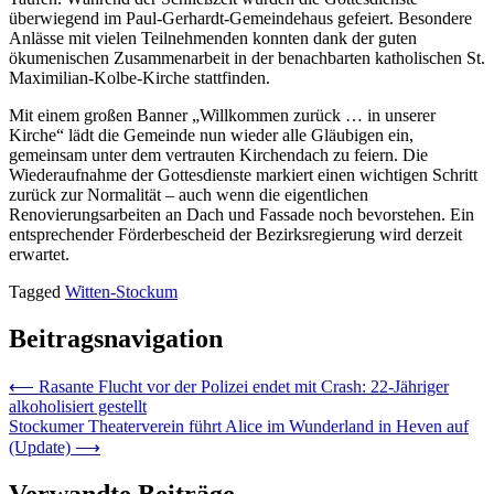
überwiegend im Paul-Gerhardt-Gemeindehaus gefeiert. Besondere
Anlässe mit vielen Teilnehmenden konnten dank der guten
ökumenischen Zusammenarbeit in der benachbarten katholischen St.
Maximilian-Kolbe-Kirche stattfinden.
Mit einem großen Banner „Willkommen zurück … in unserer
Kirche“ lädt die Gemeinde nun wieder alle Gläubigen ein,
gemeinsam unter dem vertrauten Kirchendach zu feiern. Die
Wiederaufnahme der Gottesdienste markiert einen wichtigen Schritt
zurück zur Normalität – auch wenn die eigentlichen
Renovierungsarbeiten an Dach und Fassade noch bevorstehen. Ein
entsprechender Förderbescheid der Bezirksregierung wird derzeit
erwartet.
Tagged
Witten-Stockum
Beitragsnavigation
⟵
Rasante Flucht vor der Polizei endet mit Crash: 22-Jähriger
alkoholisiert gestellt
Stockumer Theaterverein führt Alice im Wunderland in Heven auf
(Update)
⟶
Verwandte Beiträge