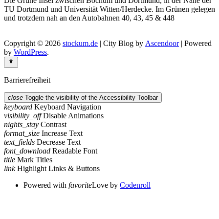
Die Grüne Insel zwischen Bochum und Dortmund, in der Nähe der
TU Dortmund und Universität Witten/Herdecke. Im Grünen gelegen
und trotzdem nah an den Autobahnen 40, 43, 45 & 448
Copyright © 2026
stockum.de
| City Blog by
Ascendoor
| Powered
by
WordPress
.
Barrierefreiheit
close
Toggle the visibility of the Accessibility Toolbar
keyboard
Keyboard Navigation
visibility_off
Disable Animations
nights_stay
Contrast
format_size
Increase Text
text_fields
Decrease Text
font_download
Readable Font
title
Mark Titles
link
Highlight Links & Buttons
Powered with
favorite
Love
by
Codenroll