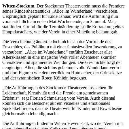
Witten-Stockum.
Der Stockumer Theaterverein muss die Premiere
seines Kindertheaterstücks „Alice im Wunderland“ verschieben.
Ursprünglich geplant für Ende Januar, wird die Aufführung nun
voraussichtlich am ersten Mai-Wochenende, am 3. und 4. Mai,
stattfinden. Grund für die Terminänderung ist die Erkrankung eines
Hauptdarstellers, wie der Verein in einer Mitteilung bekanntgab.
Die Verschiebung ändert jedoch nichts an der Vorfreude des
Ensembles, das Publikum mit einer fantasievollen Inszenierung zu
verzaubern. „Alice im Wunderland“ entführt Zuschauer aller
Altersklassen in eine magische Welt voller Abenteuer, skurriler
Charaktere und spannender Wendungen. Die Geschichte folgt der
neugierigen Alice, die sich ins geheimnisvolle Wunderland verirrt
und dort Figuren wie dem verrückten Hutmacher, der Grinsekatze
und der tyrannischen Roten Königin begegnet.
„Die Aufführungen des Stockumer Theatervereins stehen für
Leidenschaft, Kreativität und die Freude am gemeinsamen
Erlebnis“, sagt Florian Schmalstieg vom Verein. Auch diesmal
können sich die Besucher auf ein visuelles und emotionales
Spektakel freuen, das die Theaterwelt für Kinder und Erwachsene
gleichermaßen lebendig macht.
Die Aufführungen finden in Witten-Heven statt, wo der Verein mit
einer liebevoll gestalteten Kulisse und engagierten jungen