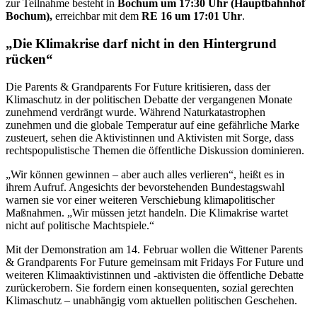
zur Teilnahme besteht in
Bochum um 17:30 Uhr (Hauptbahnhof
Bochum),
erreichbar mit dem
RE 16 um 17:01 Uhr
.
„Die Klimakrise darf nicht in den Hintergrund
rücken“
Die Parents & Grandparents For Future kritisieren, dass der
Klimaschutz in der politischen Debatte der vergangenen Monate
zunehmend verdrängt wurde. Während Naturkatastrophen
zunehmen und die globale Temperatur auf eine gefährliche Marke
zusteuert, sehen die Aktivistinnen und Aktivisten mit Sorge, dass
rechtspopulistische Themen die öffentliche Diskussion dominieren.
„Wir können gewinnen – aber auch alles verlieren“, heißt es in
ihrem Aufruf. Angesichts der bevorstehenden Bundestagswahl
warnen sie vor einer weiteren Verschiebung klimapolitischer
Maßnahmen. „Wir müssen jetzt handeln. Die Klimakrise wartet
nicht auf politische Machtspiele.“
Mit der Demonstration am 14. Februar wollen die Wittener Parents
& Grandparents For Future gemeinsam mit Fridays For Future und
weiteren Klimaaktivistinnen und -aktivisten die öffentliche Debatte
zurückerobern. Sie fordern einen konsequenten, sozial gerechten
Klimaschutz – unabhängig vom aktuellen politischen Geschehen.