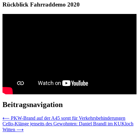
Rückblick Fahrraddemo 2020
Beitragsnavigation
⟵
PKW-Brand auf der A45 sorgt für Verkehrsbehinderungen
Cello-Klänge jenseits des Gewohnten: Daniel Brandl im KUKloch
Witten
⟶