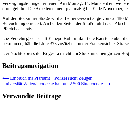
Versorgungsleitungen erneuert. Am Montag, 14. Mai zieht ein weiter
durchgeführt. Die Arbeiten dauern planmäßig bis Ende November, teilt
Auf der Stockumer Straße wird auf einer Gesamtlänge von ca. 480 Met
Beleuchtung erneuert. An beiden Seiten der Straße führt nach Abschlus
Pferdebachstraße.
Die Verkehrsgesellschaft Ennepe-Ruhr umfährt die Baustelle über di
bekommen, hält die Linie 373 zusätzlich an der Frankensteiner Straße
Der Nachtexpress der Bogestra macht um Stockum einen großen Bogen.
Beitragsnavigation
⟵
Einbruch ins Pfarramt – Polizei sucht Zeugen
Universität Witten/Herdecke hat nun 2.500 Studierende
⟶
Verwandte Beiträge