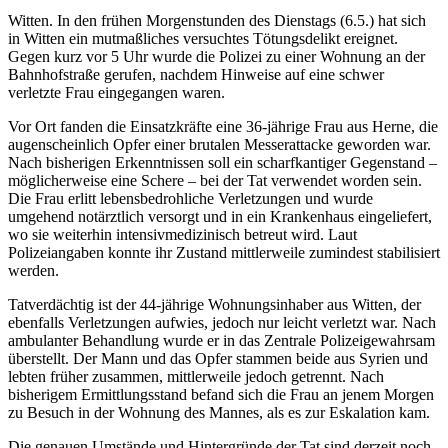
Witten. In den frühen Morgenstunden des Dienstags (6.5.) hat sich
in Witten ein mutmaßliches versuchtes Tötungsdelikt ereignet.
Gegen kurz vor 5 Uhr wurde die Polizei zu einer Wohnung an der
Bahnhofstraße gerufen, nachdem Hinweise auf eine schwer
verletzte Frau eingegangen waren.
Vor Ort fanden die Einsatzkräfte eine 36-jährige Frau aus Herne, die
augenscheinlich Opfer einer brutalen Messerattacke geworden war.
Nach bisherigen Erkenntnissen soll ein scharfkantiger Gegenstand –
möglicherweise eine Schere – bei der Tat verwendet worden sein.
Die Frau erlitt lebensbedrohliche Verletzungen und wurde
umgehend notärztlich versorgt und in ein Krankenhaus eingeliefert,
wo sie weiterhin intensivmedizinisch betreut wird. Laut
Polizeiangaben konnte ihr Zustand mittlerweile zumindest stabilisiert
werden.
Tatverdächtig ist der 44-jährige Wohnungsinhaber aus Witten, der
ebenfalls Verletzungen aufwies, jedoch nur leicht verletzt war. Nach
ambulanter Behandlung wurde er in das Zentrale Polizeigewahrsam
überstellt. Der Mann und das Opfer stammen beide aus Syrien und
lebten früher zusammen, mittlerweile jedoch getrennt. Nach
bisherigem Ermittlungsstand befand sich die Frau an jenem Morgen
zu Besuch in der Wohnung des Mannes, als es zur Eskalation kam.
Die genauen Umstände und Hintergründe der Tat sind derzeit noch