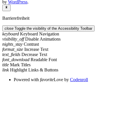
by
WordPress
.
Barrierefreiheit
close
Toggle the visibility of the Accessibility Toolbar
keyboard
Keyboard Navigation
visibility_off
Disable Animations
nights_stay
Contrast
format_size
Increase Text
text_fields
Decrease Text
font_download
Readable Font
title
Mark Titles
link
Highlight Links & Buttons
Powered with
favorite
Love
by
Codenroll