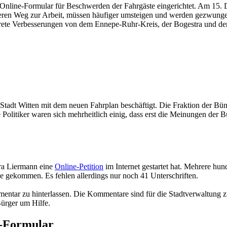
Online-Formular für Beschwerden der Fahrgäste eingerichtet. Am 15. D
geren Weg zur Arbeit, müssen häufiger umsteigen und werden gezwunge
nkrete Verbesserungen von dem Ennepe-Ruhr-Kreis, der Bogestra und d
 Stadt Witten mit dem neuen Fahrplan beschäftigt. Die Fraktion der Bü
e Politiker waren sich mehrheitlich einig, dass erst die Meinungen de
tra Liermann eine
Online-Petition
im Internet gestartet hat. Mehrere hund
nde gekommen. Es fehlen allerdings nur noch 41 Unterschriften.
entar zu hinterlassen. Die Kommentare sind für die Stadtverwaltung 
Bürger um Hilfe.
V-Formular