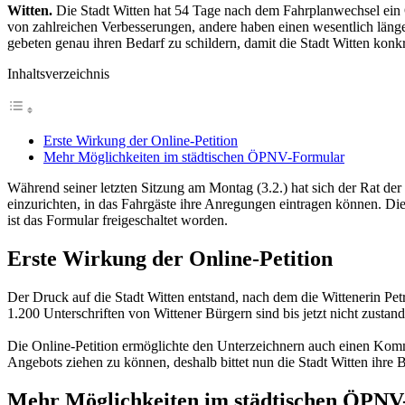
Witten.
Die Stadt Witten hat 54 Tage nach dem Fahrplanwechsel ein 
von zahlreichen Verbesserungen, andere haben einen wesentlich län
gebeten genau ihren Bedarf zu schildern, damit die Stadt Witten ko
Inhaltsverzeichnis
Erste Wirkung der Online-Petition
Mehr Möglichkeiten im städtischen ÖPNV-Formular
Während seiner letzten Sitzung am Montag (3.2.) hat sich der Rat der
einzurichten, in das Fahrgäste ihre Anregungen eintragen können. Di
ist das Formular freigeschaltet worden.
Erste Wirkung der Online-Petition
Der Druck auf die Stadt Witten entstand, nach dem die Wittenerin Pe
1.200 Unterschriften von Wittener Bürgern sind bis jetzt nicht zusta
Die Online-Petition ermöglichte den Unterzeichnern auch einen Komm
Angebots ziehen zu können, deshalb bittet nun die Stadt Witten ihre 
Mehr Möglichkeiten im städtischen ÖPN