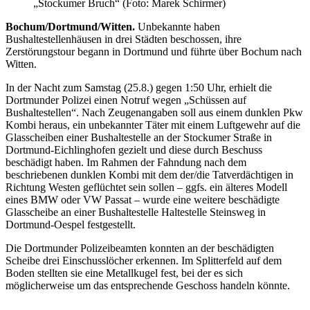
„Stockumer Bruch“ (Foto: Marek Schirmer)
Bochum/Dortmund/Witten.
Unbekannte haben
Bushaltestellenhäusen in drei Städten beschossen, ihre
Zerstörungstour begann in Dortmund und führte über Bochum nach
Witten.
In der Nacht zum Samstag (25.8.) gegen 1:50 Uhr, erhielt die
Dortmunder Polizei einen Notruf wegen „Schüssen auf
Bushaltestellen“. Nach Zeugenangaben soll aus einem dunklen Pkw
Kombi heraus, ein unbekannter Täter mit einem Luftgewehr auf die
Glasscheiben einer Bushaltestelle an der Stockumer Straße in
Dortmund-Eichlinghofen gezielt und diese durch Beschuss
beschädigt haben. Im Rahmen der Fahndung nach dem
beschriebenen dunklen Kombi mit dem der/die Tatverdächtigen in
Richtung Westen geflüchtet sein sollen – ggfs. ein älteres Modell
eines BMW oder VW Passat – wurde eine weitere beschädigte
Glasscheibe an einer Bushaltestelle Haltestelle Steinsweg in
Dortmund-Oespel festgestellt.
Die Dortmunder Polizeibeamten konnten an der beschädigten
Scheibe drei Einschusslöcher erkennen. Im Splitterfeld auf dem
Boden stellten sie eine Metallkugel fest, bei der es sich
möglicherweise um das entsprechende Geschoss handeln könnte.