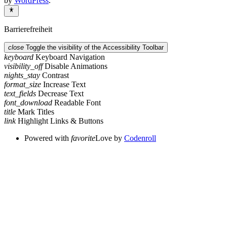
by
WordPress
.
Barrierefreiheit
close
Toggle the visibility of the Accessibility Toolbar
keyboard
Keyboard Navigation
visibility_off
Disable Animations
nights_stay
Contrast
format_size
Increase Text
text_fields
Decrease Text
font_download
Readable Font
title
Mark Titles
link
Highlight Links & Buttons
Powered with
favorite
Love
by
Codenroll