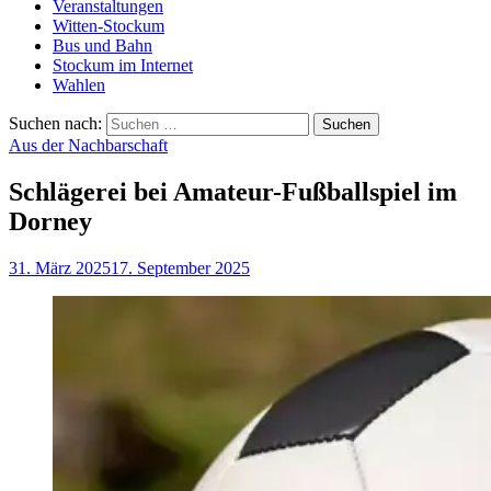
Veranstaltungen
Witten-Stockum
Bus und Bahn
Stockum im Internet
Wahlen
Suchen nach:
Aus der Nachbarschaft
Schlägerei bei Amateur-Fußballspiel im
Dorney
31. März 2025
17. September 2025