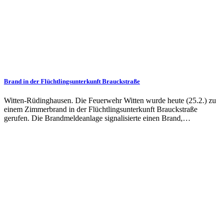
Brand in der Flüchtlings­­unterkunft Brauckstraße
Witten-Rüdinghausen. Die Feuerwehr Witten wurde heute (25.2.) zu
einem Zimmer­brand in der Flüchtlings­unterkunft Brauck­straße
gerufen. Die Brand­melde­anlage signalisierte einen Brand,…