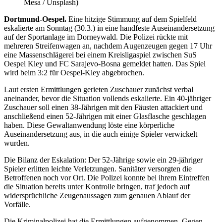
Mesa / Unsplash)
Dortmund-Oespel.
Eine hitzige Stimm­ung auf dem Spiel­feld
eskalierte am Sonn­­tag (30.3.) in eine hand­feste Aus­ein­ander­setzung
auf der Sport­anlage im Dorneywald. Die Polizei rückte mit
mehreren Streifenwagen an, nachdem Augenzeugen gegen 17 Uhr
eine Massenschlägerei bei einem Kreisligaspiel zwischen SuS
Oespel Kley und FC Sarajevo-Bosna gemeldet hatten. Das Spiel
wird beim 3:2 für Oespel-Kley abgebrochen.
Laut ersten Ermittlungen gerieten Zuschauer zunächst verbal
aneinander, bevor die Situation vollends eskalierte. Ein 40-jähriger
Zuschauer soll einen 38-Jährigen mit den Fäusten attackiert und
anschließend einen 52-Jährigen mit einer Glasflasche geschlagen
haben. Diese Gewaltanwendung löste eine körperliche
Auseinandersetzung aus, in die auch einige Spieler verwickelt
wurden.
Die Bilanz der Eskalation: Der 52-Jährige sowie ein 29-jähriger
Spieler erlitten leichte Verletzungen. Sanitäter versorgten die
Betroffenen noch vor Ort. Die Polizei konnte bei ihrem Eintreffen
die Situation bereits unter Kontrolle bringen, traf jedoch auf
widersprüchliche Zeugenaussagen zum genauen Ablauf der
Vorfälle.
Die Kriminalpolizei hat die Ermittlungen aufgenommen. Gegen