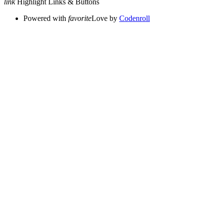
link
Highlight Links & Buttons
Powered with
favorite
Love
by
Codenroll