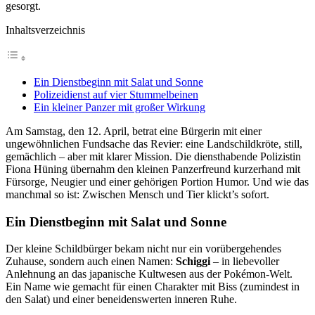
gesorgt.
Inhaltsverzeichnis
Ein Dienstbeginn mit Salat und Sonne
Polizeidienst auf vier Stummelbeinen
Ein kleiner Panzer mit großer Wirkung
Am Samstag, den 12. April, betrat eine Bürgerin mit einer
ungewöhnlichen Fundsache das Revier: eine Landschildkröte, still,
gemächlich – aber mit klarer Mission. Die diensthabende Polizistin
Fiona Hüning übernahm den kleinen Panzerfreund kurzerhand mit
Fürsorge, Neugier und einer gehörigen Portion Humor. Und wie das
manchmal so ist: Zwischen Mensch und Tier klickt’s sofort.
Ein Dienstbeginn mit Salat und Sonne
Der kleine Schildbürger bekam nicht nur ein vorübergehendes
Zuhause, sondern auch einen Namen:
Schiggi
– in liebevoller
Anlehnung an das japanische Kultwesen aus der Pokémon-Welt.
Ein Name wie gemacht für einen Charakter mit Biss (zumindest in
den Salat) und einer beneidenswerten inneren Ruhe.