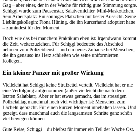
Gag – aber einer, der in der Wache für richtig gute Stimmung sorgte.
Schiggi wurde zum Pausenstar, Salatvernichter, Mini-Maskottchen.
Sein Arbeitsplatz: Ein sonniges Plätzchen mit bester Aussicht. Seine
Lieblingskollegin: Fiona Hüning, die ihn kurzerhand adoptiert hatte
– zumindest für den Moment.
Doch wie das bei manchem Praktikum eben ist: Irgendwann kommt
die Zeit, weiterzuziehen. Für Schiggi bedeutete das Abschied
nehmen vom Polizeidienst – und ein neues Zuhause bei Menschen,
die ihn genauso ins Herz schließen wie seine uniformierten
Kollegen.
Ein kleiner Panzer mit großer Wirkung
Vielleicht hat Schiggi keine Strafzettel verteilt. Vielleicht hat er nie
eine Verfolgung aufgenommen (außer vielleicht die nach dem
letzten Salatblatt). Aber er hat etwas gemacht, das im stressigen
Polizeialltag manchmal noch viel wichtiger ist: Menschen zum
Lächeln gebracht. Für einen kurzen Moment innehalten lassen. Und
gezeigt, dass manchmal auch die langsamsten Schritte ganz schön
viel bewegen können.
Gute Reise, Schiggi – du bleibst für immer ein Teil der Wache Ost.