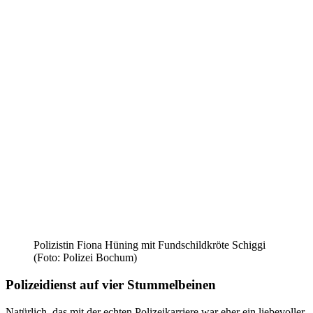
Polizistin Fiona Hüning mit Fundschildkröte Schiggi
(Foto: Polizei Bochum)
Polizeidienst auf vier Stummelbeinen
Natürlich, das mit der echten Polizeikarriere war eher ein liebevoller