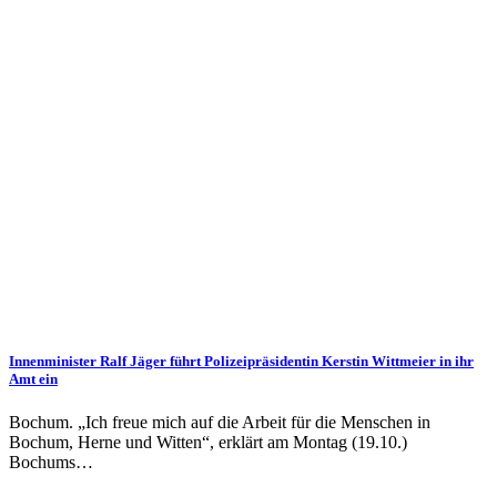
Innenminister Ralf Jäger führt Polizeipräsidentin Kerstin Wittmeier in ihr
Amt ein
Bochum. „Ich freue mich auf die Arbeit für die Menschen in
Bochum, Herne und Witten“, erklärt am Montag (19.10.)
Bochums…