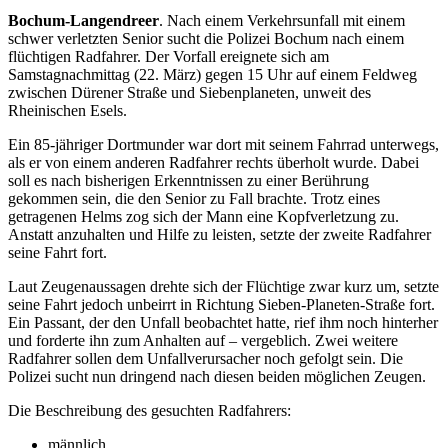
Bochum-Langendreer
. Nach einem Verkehrsunfall mit einem
schwer verletzten Senior sucht die Polizei Bochum nach einem
flüchtigen Radfahrer. Der Vorfall ereignete sich am
Samstagnachmittag (22. März) gegen 15 Uhr auf einem Feldweg
zwischen Dürener Straße und Siebenplaneten, unweit des
Rheinischen Esels.
Ein 85-jähriger Dortmunder war dort mit seinem Fahrrad unterwegs,
als er von einem anderen Radfahrer rechts überholt wurde. Dabei
soll es nach bisherigen Erkenntnissen zu einer Berührung
gekommen sein, die den Senior zu Fall brachte. Trotz eines
getragenen Helms zog sich der Mann eine Kopfverletzung zu.
Anstatt anzuhalten und Hilfe zu leisten, setzte der zweite Radfahrer
seine Fahrt fort.
Laut Zeugenaussagen drehte sich der Flüchtige zwar kurz um, setzte
seine Fahrt jedoch unbeirrt in Richtung Sieben-Planeten-Straße fort.
Ein Passant, der den Unfall beobachtet hatte, rief ihm noch hinterher
und forderte ihn zum Anhalten auf – vergeblich. Zwei weitere
Radfahrer sollen dem Unfallverursacher noch gefolgt sein. Die
Polizei sucht nun dringend nach diesen beiden möglichen Zeugen.
Die Beschreibung des gesuchten Radfahrers:
männlich