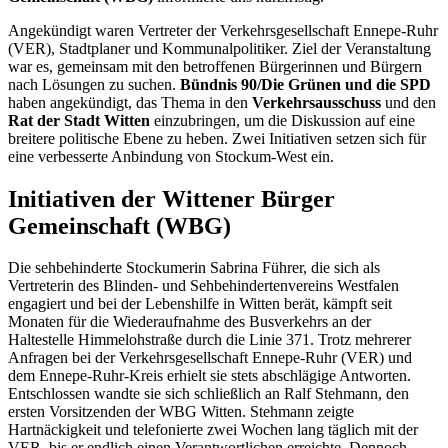
Angekündigt waren Vertreter der Verkehrsgesellschaft Ennepe-Ruhr
(VER), Stadtplaner und Kommunalpolitiker. Ziel der Veranstaltung
war es, gemeinsam mit den betroffenen Bürgerinnen und Bürgern
nach Lösungen zu suchen.
Bündnis 90/Die Grünen und die SPD
haben angekündigt, das Thema in den
Verkehrsausschuss
und den
Rat der Stadt Witten
einzubringen, um die Diskussion auf eine
breitere politische Ebene zu heben. Zwei Initiativen setzen sich für
eine verbesserte Anbindung von Stockum-West ein.
Initiativen der Wittener Bürger
Gemeinschaft (WBG)
Die sehbehinderte Stockumerin Sabrina Führer, die sich als
Vertreterin des Blinden- und Sehbehindertenvereins Westfalen
engagiert und bei der Lebenshilfe in Witten berät, kämpft seit
Monaten für die Wiederaufnahme des Busverkehrs an der
Haltestelle Himmelohstraße durch die Linie 371. Trotz mehrerer
Anfragen bei der Verkehrsgesellschaft Ennepe-Ruhr (VER) und
dem Ennepe-Ruhr-Kreis erhielt sie stets abschlägige Antworten.
Entschlossen wandte sie sich schließlich an Ralf Stehmann, den
ersten Vorsitzenden der WBG Witten. Stehmann zeigte
Hartnäckigkeit und telefonierte zwei Wochen lang täglich mit der
VER, bis er endlich einen Verantwortlichen erreichte. Dennoch