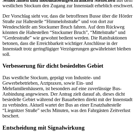
Senior:innen und mobilitätseingeschränkten Menschen
aus dem
westlichen Stockum den Zugang zur Innenstadt erheblich erschwert.
Der Vorschlag sieht vor, dass die betroffenen Busse über die Hörder
Straße zur Haltestelle “Himmelohstraße” und von dort zur
Wendeschleife am Stockumer Bruch fahren. Auf dem Rückweg
könnten die Haltestellen “Stockumer Bruch”, “Mittelstraße” und
“Gerdesstraße” wie gewohnt bedient werden. Die Ratsfraktionen
betonen, dass die Erreichbarkeit wichtiger Anschlüsse in der
Innenstadt trotz geringfügiger Verzögerungen gewährleistet bleiben
soll.
Verbesserung für dicht besiedeltes Gebiet
Das westliche Stockum, geprägt von Industrie- und
Gewerbebetrieben, Arztpraxen, sowie Ein- und
Mehrfamilienhäusern, ist besonders auf eine zuverlässige Bus-
Anbindung angewiesen. Der Antrag zielt darauf ab, dieses dicht
besiedelte Gebiet während der Bauarbeiten direkt mit der Innenstadt
zu verbinden. Aktuell wartet der Bus an einer Ersatzhaltestelle
“Liegnitzer Straße” sechs Minuten, was den Fahrgästen Zeitverlust
beschert.
Entscheidung mit Signalwirkung