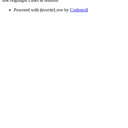
link
Highlight Links & Buttons
Powered with
favorite
Love
by
Codenroll