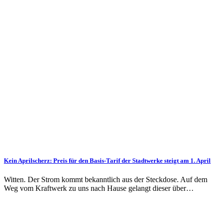
Kein Aprilscherz: Preis für den Basis-Tarif der Stadt­werke steigt am 1. April
Witten. Der Strom kommt bekannt­lich aus der Steck­dose. Auf dem
Weg vom Kraft­werk zu uns nach Hause gelangt dieser über…