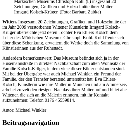
Märkischen Museums Christoph Kohl (l.) insgesamt 20
Zeichnungen, Grafiken und Holzschnitte ihrer Mutter
Irmgard Kolsch-Krüger. (Foto: Barbara Zabka)
Witten.
Insgesamt 20 Zeichnungen, Grafiken und Holzschnitte der
im Jahr 2009 ver­storbenen Wittener Künstlerin Irmgard Kolsch-
Krüger überreichte jetzt deren Tochter Eva Ehlers-Kolsch dem
Leiter des Märkischen Museums Christoph Kohl. Kohl freute sich
über diese Schenkung, erweitern die Werke doch die Sammlung von
Künstlerinnen aus der Ruhrstadt.
Außerdem bemerkenswert: Das Museum befindet sich ja in der
Husemannstraße in direkter Nachbarschaft zum alten Wohnsitz der
Familie Kolsch-Krüger, in dem viele dieser Bilder entstanden sind.
Mit bei der Übergabe war auch Mi­chael Winkler, ein Freund der
Familie, der den Transfer beratend unter­stützt hat. Eva Ehlers-
Kolsch, Künstlerin wie ihre Mutter in München und am Ammersee,
arbeitet zurzeit den riesigen Nachlass ihrer Mutter auf und bittet alle
Wittener, die sich an die Malerin erinnern, mit ihr Kontakt
aufzunehmen: Telefon 0176 45559814.
Autor: Michael Winkler
Beitragsnavigation