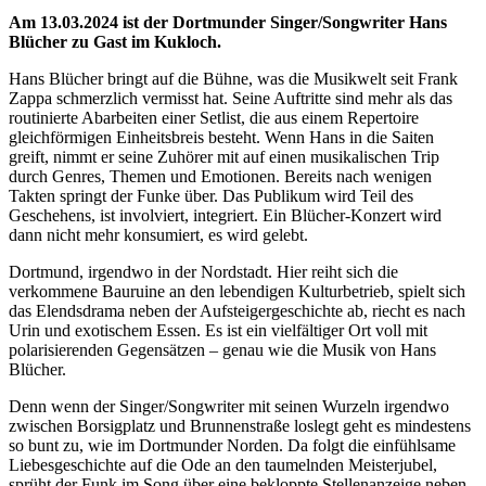
Am 13.03.2024 ist der Dortmunder Singer/Songwriter Hans
Blücher zu Gast im Kukloch.
Hans Blücher bringt auf die Bühne, was die Musikwelt seit Frank
Zappa schmerzlich vermisst hat. Seine Auftritte sind mehr als das
routinierte Abarbeiten einer Setlist, die aus einem Repertoire
gleichförmigen Einheitsbreis besteht. Wenn Hans in die Saiten
greift, nimmt er seine Zuhörer mit auf einen musikalischen Trip
durch Genres, Themen und Emotionen. Bereits nach wenigen
Takten springt der Funke über. Das Publikum wird Teil des
Geschehens, ist involviert, integriert. Ein Blücher-Konzert wird
dann nicht mehr konsumiert, es wird gelebt.
Dortmund, irgendwo in der Nordstadt. Hier reiht sich die
verkommene Bauruine an den lebendigen Kulturbetrieb, spielt sich
das Elendsdrama neben der Aufsteigergeschichte ab, riecht es nach
Urin und exotischem Essen. Es ist ein vielfältiger Ort voll mit
polarisierenden Gegensätzen – genau wie die Musik von Hans
Blücher.
Denn wenn der Singer/Songwriter mit seinen Wurzeln irgendwo
zwischen Borsigplatz und Brunnenstraße loslegt geht es mindestens
so bunt zu, wie im Dortmunder Norden. Da folgt die einfühlsame
Liebesgeschichte auf die Ode an den taumelnden Meisterjubel,
sprüht der Funk im Song über eine bekloppte Stellenanzeige neben