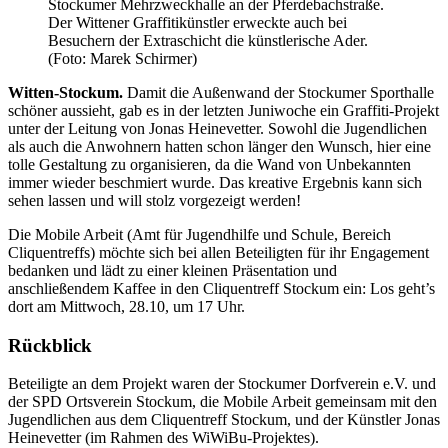
Stockumer Mehrzweckhalle an der Pferdebachstraße.
Der Wittener Graffitikünstler erweckte auch bei
Besuchern der Extraschicht die künstlerische Ader.
(Foto: Marek Schirmer)
Witten-Stockum.
Damit die Außenwand der Stockumer Sporthalle
schöner aussieht, gab es in der letzten Juniwoche ein Graffiti-Projekt
unter der Leitung von Jonas Heinevetter. Sowohl die Jugendlichen
als auch die Anwohnern hatten schon länger den Wunsch, hier eine
tolle Gestaltung zu organisieren, da die Wand von Unbekannten
immer wieder beschmiert wurde. Das kreative Ergebnis kann sich
sehen lassen und will stolz vorgezeigt werden!
Die Mobile Arbeit (Amt für Jugendhilfe und Schule, Bereich
Cliquentreffs) möchte sich bei allen Beteiligten für ihr Engagement
bedanken und lädt zu einer kleinen Präsentation und
anschließendem Kaffee in den Cliquentreff Stockum ein: Los geht’s
dort am Mittwoch, 28.10, um 17 Uhr.
Rückblick
Beteiligte an dem Projekt waren der Stockumer Dorfverein e.V. und
der SPD Ortsverein Stockum, die Mobile Arbeit gemeinsam mit den
Jugendlichen aus dem Cliquentreff Stockum, und der Künstler Jonas
Heinevetter (im Rahmen des WiWiBu-Projektes).