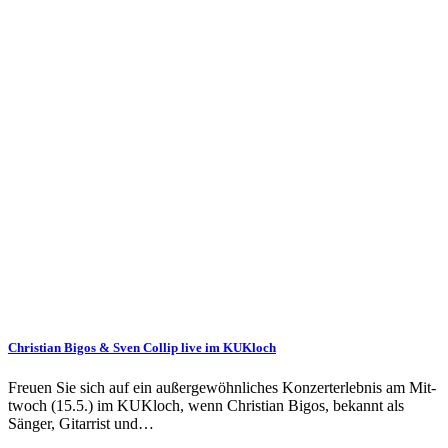
Christian Bigos & Sven Collip live im KUKloch
Freuen Sie sich auf ein außer­ge­wöhn­liches Konzert­erlebnis am Mit­
twoch (15.5.) im KUK­loch, wenn Christian Bigos, bekannt als
Sänger, Gitar­rist und…