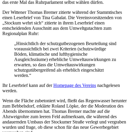
das erste Mal das Ruhrparlament selbst wählen dürfen.
Der Wittener Thomas Bremer zitierte während der Stammtisches
einen Leserbrief von Tina Gabalat. Die Vereinsvorsitzenden von
„Stockum wehrt sich“ zitierte in ihrem Leserbrief einen
entscheidenden Ausschnitt aus dem Umweltgutachten zum
Regionalplan Ruhr:
„Hinsichtlich der schutzgutbezogenen Beurteilung sind
voraussichtlich bei zwei Kriterien (schutzwürdige
Böden, klimatische und lufthygienische
Ausgleichsräume) erhebliche Umweltauswirkungen zu
erwarten, so dass die Umweltauswirkungen
schutzgutübergreifend als erheblich eingeschätzt
werden.“
Ihr Leserbrief kann auf der
Homepage des Vereins
nachgelesen
werden.
Wenn die Fläche zubetoniert wird, fließt das Regenwasser herunter
zum Bebbelsdorf, erklärte Roland Löpke, der die Moderation des
Abends übernommen hat. Thomas Bremer machte auf die
Abzweigrohre zum leeren Feld aufmerksam, die während des
andauernden Umbaus der Stockumer Straße verlegt und vergraben
wurden und frage, ob diese schon für das neue Gewerbegebiet