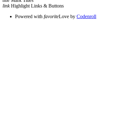
title
Mark Titles
link
Highlight Links & Buttons
Powered with
favorite
Love
by
Codenroll