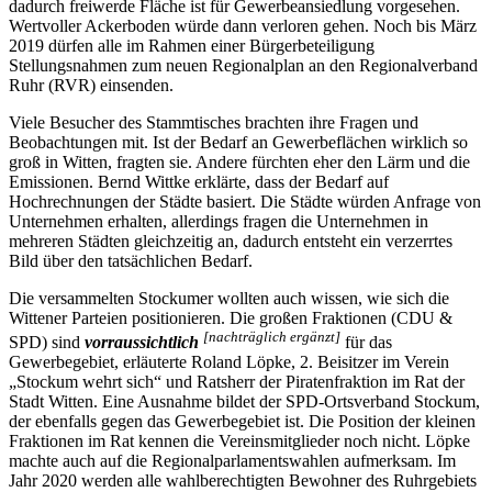
dadurch freiwerde Fläche ist für Gewerbeansiedlung vorgesehen.
Wertvoller Ackerboden würde dann verloren gehen. Noch bis März
2019 dürfen alle im Rahmen einer Bürgerbeteiligung
Stellungsnahmen zum neuen Regionalplan an den Regionalverband
Ruhr (RVR) einsenden.
Viele Besucher des Stammtisches brachten ihre Fragen und
Beobachtungen mit. Ist der Bedarf an Gewerbeflächen wirklich so
groß in Witten, fragten sie. Andere fürchten eher den Lärm und die
Emissionen. Bernd Wittke erklärte, dass der Bedarf auf
Hochrechnungen der Städte basiert. Die Städte würden Anfrage von
Unternehmen erhalten, allerdings fragen die Unternehmen in
mehreren Städten gleichzeitig an, dadurch entsteht ein verzerrtes
Bild über den tatsächlichen Bedarf.
Die versammelten Stockumer wollten auch wissen, wie sich die
Wittener Parteien positionieren. Die großen Fraktionen (CDU &
[nachträglich ergänzt]
SPD) sind
vorraussichtlich
für das
Gewerbegebiet, erläuterte Roland Löpke, 2. Beisitzer im Verein
„Stockum wehrt sich“ und Ratsherr der Piratenfraktion im Rat der
Stadt Witten. Eine Ausnahme bildet der SPD-Ortsverband Stockum,
der ebenfalls gegen das Gewerbegebiet ist. Die Position der kleinen
Fraktionen im Rat kennen die Vereinsmitglieder noch nicht. Löpke
machte auch auf die Regionalparlamentswahlen aufmerksam. Im
Jahr 2020 werden alle wahlberechtigten Bewohner des Ruhrgebiets