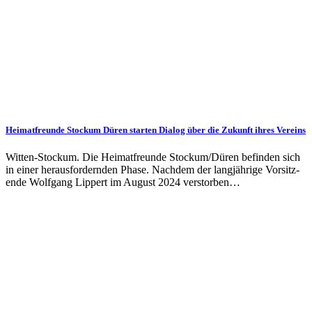
Heimatfreunde Stockum Düren starten Dialog über die Zukunft ihres Vereins
Witten-Stockum. Die Heimat­freunde Stockum/Düren be­find­en sich
in einer heraus­for­dern­den Phase. Nach­dem der lang­jährige Vor­sitz­
ende Wolfgang Lippert im Aug­ust 2024 ver­stor­ben…