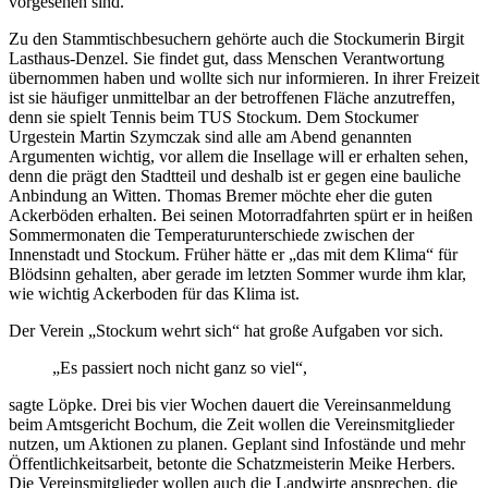
vorgesehen sind.
Zu den Stammtischbesuchern gehörte auch die Stockumerin Birgit
Lasthaus-Denzel. Sie findet gut, dass Menschen Verantwortung
übernommen haben und wollte sich nur informieren. In ihrer Freizeit
ist sie häufiger unmittelbar an der betroffenen Fläche anzutreffen,
denn sie spielt Tennis beim TUS Stockum. Dem Stockumer
Urgestein Martin Szymczak sind alle am Abend genannten
Argumenten wichtig, vor allem die Insellage will er erhalten sehen,
denn die prägt den Stadtteil und deshalb ist er gegen eine bauliche
Anbindung an Witten. Thomas Bremer möchte eher die guten
Ackerböden erhalten. Bei seinen Motorradfahrten spürt er in heißen
Sommermonaten die Temperaturunterschiede zwischen der
Innenstadt und Stockum. Früher hätte er „das mit dem Klima“ für
Blödsinn gehalten, aber gerade im letzten Sommer wurde ihm klar,
wie wichtig Ackerboden für das Klima ist.
Der Verein „Stockum wehrt sich“ hat große Aufgaben vor sich.
„Es passiert noch nicht ganz so viel“,
sagte Löpke. Drei bis vier Wochen dauert die Vereinsanmeldung
beim Amtsgericht Bochum, die Zeit wollen die Vereinsmitglieder
nutzen, um Aktionen zu planen. Geplant sind Infostände und mehr
Öffentlichkeitsarbeit, betonte die Schatzmeisterin Meike Herbers.
Die Vereinsmitglieder wollen auch die Landwirte ansprechen, die