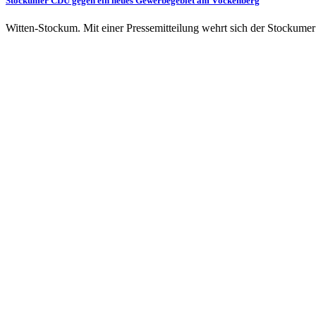
Stockumer CDU gegen ein neues Gewerbegebiet am Vöckenberg
Witten-Stockum. Mit einer Pressemitteilung wehrt sich der Stockum