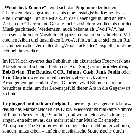
„
Woodstock & more
“ nennt sich das Programm der beiden
Gitarristen, das längst mehr ist als eine nostalgische Revue. Es ist
eine Hommage – an die Musik, an das Lebensgefühl und an eine
Zeit, in der Gitarren und Gesang mehr verändern wollten als nur den
Musikgeschmack. Wiedemann, auch bekannt als „Wolf W.“, hat
sich seit Jahren der Musik der Hippie-Generation verschrieben. Mit
eigenen Alben und unzähligen Live-Auftritten hat er sich einen Ruf
als authentischer Vermittler der „Woodstock-Idee“ erspielt – und die
lebt bei ihm weiter.
Im KUKloch erwartet das Publikum ein akustisches Feuerwerk aus
Klassikern und seltenen Perlen der Ära. Songs von
Jimi Hendrix,
Bob Dylan, The Beatles, CCR, Johnny Cash, Janis Joplin
oder
Eric Clapton
werden in reduziertem, aber druckvollem
Arrangement präsentiert: Zwei Gitarren, zwei Stimmen – mehr
braucht es nicht, um das Lebensgefühl dieser Ära in die Gegenwart
zu holen.
Unplugged und nah am Original
, aber mit ganz eigenem Klang –
das ist das Markenzeichen des Duos. Wiedemanns markante Stimme
trifft auf Görres’ folkige Sanftheit, und wenn beide zweistimmig
singen, entsteht etwas, das mehr ist als nur Musik: Es entsteht
Atmosphäre. Die Zuhörer werden eingeladen, nicht nur zuzuhören,
sondern mitzugehen – auf eine musikalische Spurensuche durch