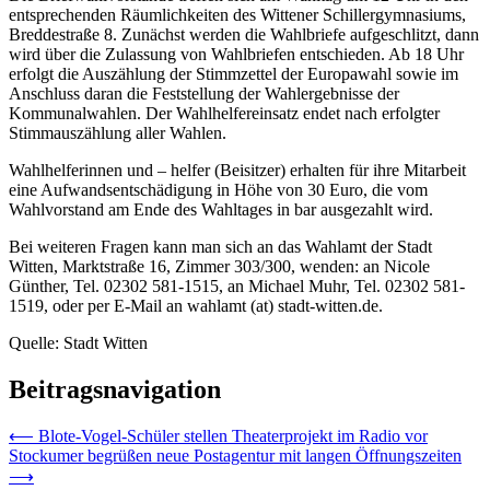
entsprechenden Räumlichkeiten des Wittener Schillergymnasiums,
Breddestraße 8. Zunächst werden die Wahlbriefe aufgeschlitzt, dann
wird über die Zulassung von Wahlbriefen entschieden. Ab 18 Uhr
erfolgt die Auszählung der Stimmzettel der Europawahl sowie im
Anschluss daran die Feststellung der Wahlergebnisse der
Kommunalwahlen. Der Wahlhelfereinsatz endet nach erfolgter
Stimmauszählung aller Wahlen.
Wahlhelferinnen und – helfer (Beisitzer) erhalten für ihre Mitarbeit
eine Aufwandsentschädigung in Höhe von 30 Euro, die vom
Wahlvorstand am Ende des Wahltages in bar ausgezahlt wird.
Bei weiteren Fragen kann man sich an das Wahlamt der Stadt
Witten, Marktstraße 16, Zimmer 303/300, wenden: an Nicole
Günther, Tel. 02302 581-1515, an Michael Muhr, Tel. 02302 581-
1519, oder per E-Mail an wahlamt (at) stadt-witten.de.
Quelle: Stadt Witten
Beitragsnavigation
⟵
Blote-Vogel-Schüler stellen Theaterprojekt im Radio vor
Stockumer begrüßen neue Postagentur mit langen Öffnungszeiten
⟶