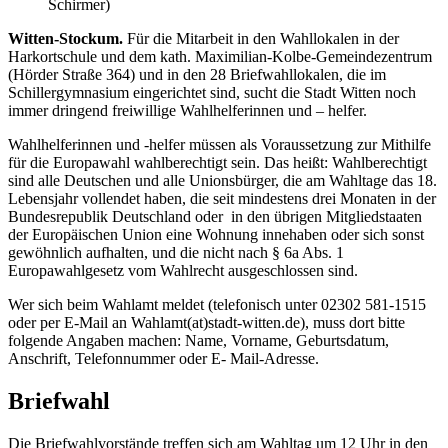
Schirmer)
Witten-Stockum.
Für die Mitarbeit in den Wahllokalen in der
Harkortschule und dem kath. Maximilian-Kolbe-Gemeindezentrum
(Hörder Straße 364) und in den 28 Briefwahllokalen, die im
Schillergymnasium eingerichtet sind, sucht die Stadt Witten noch
immer dringend freiwillige Wahlhelferinnen und – helfer.
Wahlhelferinnen und -helfer müssen als Voraussetzung zur Mithilfe
für die Europawahl wahlberechtigt sein. Das heißt: Wahlberechtigt
sind alle Deutschen und alle Unionsbürger, die am Wahltage das 18.
Lebensjahr vollendet haben, die seit mindestens drei Monaten in der
Bundesrepublik Deutschland oder in den übrigen Mitgliedstaaten
der Europäischen Union eine Wohnung innehaben oder sich sonst
gewöhnlich aufhalten, und die nicht nach § 6a Abs. 1
Europawahlgesetz vom Wahlrecht ausgeschlossen sind.
Wer sich beim Wahlamt meldet (telefonisch unter 02302 581-1515
oder per E-Mail an Wahlamt(at)stadt-witten.de), muss dort bitte
folgende Angaben machen: Name, Vorname, Geburtsdatum,
Anschrift, Telefonnummer oder E- Mail-Adresse.
Briefwahl
Die Briefwahlvorstände treffen sich am Wahltag um 12 Uhr in den