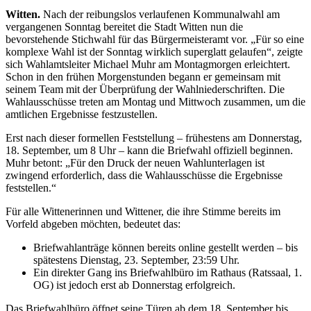
Witten.
Nach der reibungslos verlaufenen Kommunalwahl am
vergangenen Sonntag bereitet die Stadt Witten nun die
bevorstehende Stichwahl für das Bürgermeisteramt vor. „Für so eine
komplexe Wahl ist der Sonntag wirklich superglatt gelaufen“, zeigte
sich Wahlamtsleiter Michael Muhr am Montagmorgen erleichtert.
Schon in den frühen Morgenstunden begann er gemeinsam mit
seinem Team mit der Überprüfung der Wahlniederschriften. Die
Wahlausschüsse treten am Montag und Mittwoch zusammen, um die
amtlichen Ergebnisse festzustellen.
Erst nach dieser formellen Feststellung – frühestens am Donnerstag,
18. September, um 8 Uhr – kann die Briefwahl offiziell beginnen.
Muhr betont: „Für den Druck der neuen Wahlunterlagen ist
zwingend erforderlich, dass die Wahlausschüsse die Ergebnisse
feststellen.“
Für alle Wittenerinnen und Wittener, die ihre Stimme bereits im
Vorfeld abgeben möchten, bedeutet das:
Briefwahlanträge können bereits online gestellt werden – bis
spätestens Dienstag, 23. September, 23:59 Uhr.
Ein direkter Gang ins Briefwahlbüro im Rathaus (Ratssaal, 1.
OG) ist jedoch erst ab Donnerstag erfolgreich.
Das Briefwahlbüro öffnet seine Türen ab dem 18. September bis