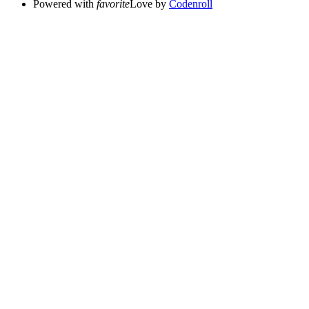
Powered with
favorite
Love
by
Codenroll