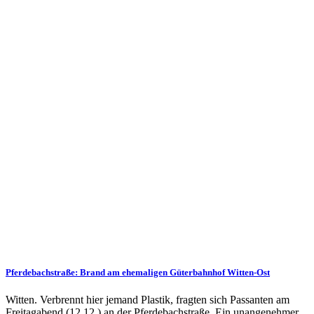
Pferdebachstraße: Brand am ehemaligen Güterbahnhof Witten-Ost
Witten. Verbrennt hier jemand Plastik, fragten sich Passanten am
Freitagabend (12.12.) an der Pferdebachstraße. Ein unangenehmer