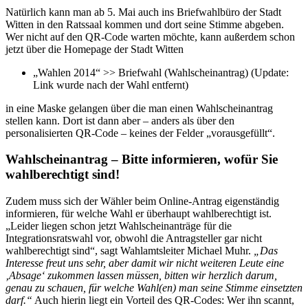
Natürlich kann man ab 5. Mai auch ins Briefwahlbüro der Stadt
Witten in den Ratssaal kommen und dort seine Stimme abgeben.
Wer nicht auf den QR-Code warten möchte, kann außerdem schon
jetzt über die Homepage der Stadt Witten
„Wahlen 2014“ >> Briefwahl (Wahlscheinantrag) (Update:
Link wurde nach der Wahl entfernt)
in eine Maske gelangen über die man einen Wahlscheinantrag
stellen kann. Dort ist dann aber – anders als über den
personalisierten QR-Code – keines der Felder „vorausgefüllt“.
Wahlscheinantrag – Bitte informieren, wofür Sie
wahlberechtigt sind!
Zudem muss sich der Wähler beim Online-Antrag eigenständig
informieren, für welche Wahl er überhaupt wahlberechtigt ist.
„Leider liegen schon jetzt Wahlscheinanträge für die
Integrationsratswahl vor, obwohl die Antragsteller gar nicht
wahlberechtigt sind“, sagt Wahlamtsleiter Michael Muhr.
„Das
Interesse freut uns sehr, aber damit wir nicht weiteren Leute eine
‚Absage‘ zukommen lassen müssen, bitten wir herzlich darum,
genau zu schauen, für welche Wahl(en) man seine Stimme einsetzten
darf.“
Auch hierin liegt ein Vorteil des QR-Codes: Wer ihn scannt,