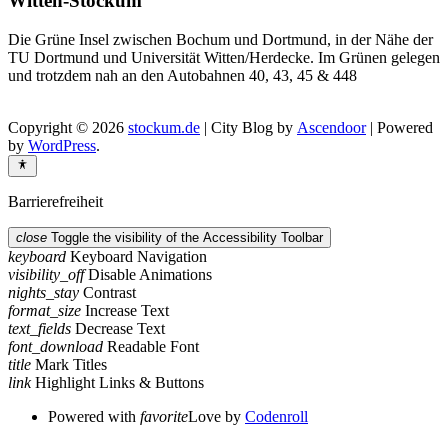
Witten-Stockum
Die Grüne Insel zwischen Bochum und Dortmund, in der Nähe der
TU Dortmund und Universität Witten/Herdecke. Im Grünen gelegen
und trotzdem nah an den Autobahnen 40, 43, 45 & 448
Copyright © 2026
stockum.de
| City Blog by
Ascendoor
| Powered
by
WordPress
.
Barrierefreiheit
close
Toggle the visibility of the Accessibility Toolbar
keyboard
Keyboard Navigation
visibility_off
Disable Animations
nights_stay
Contrast
format_size
Increase Text
text_fields
Decrease Text
font_download
Readable Font
title
Mark Titles
link
Highlight Links & Buttons
Powered with
favorite
Love
by
Codenroll