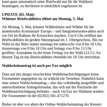
kann ganz automatisch seine Briefwahl nur für die Wahl(en)
beantragen, zu der/denen er tatsächlich zugelassen ist.
UPDATE (02. Mai):
Wittener Briefwahlbüro öffnet am Montag, 5. Mai
Ab Montag, 5. Mai, können Wählerinnen und Wähler für die
anstehenden Kommunal- Europa – und Integrationsratswahlen auch
vor Ort im Rathaus ihr Kreuzchen machen. Um 8 Uhr eröffnet das
Briefwahlbüro im großen Sitzungssaal im 1. Obergeschoss. Bis zur
Wahl ist das Büro immer montags bis mittwochs von 8 bis 16 Uhr,
donnerstags von 8 bis 18 Uhr und freitags von 8 bis 13 Uhr
geöffnet. Ausnahme ist der letzte Freitag vor der Wahl (23.5.): An
diesem Tag ist das Briefwahlbüro ebenfalls bis 18 Uhr erreichbar.
Wahlscheinantrag ist auch per Fax möglich
Dass auf den jüngst verschickten Wahlbenachrichtigungen keine
Faxnummer angegeben ist, ist schlicht ein Versehen. Natürlich kann
man seinen Wahlscheinantrag – also das vollständig ausgefüllte und
unterschriebene Antragsformular, das sich auf der Rückseite der
Wahlbenachrichtigung befindet – auch via Fax ins Wahlamt senden:
Die Faxnummer ist die (02302) 581-471270.
Bisher ist aber vor allem der Online-Wahlscheinantrag der Renner: