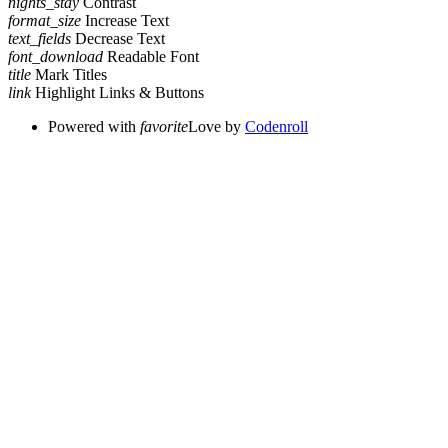
nights_stay
Contrast
format_size
Increase Text
text_fields
Decrease Text
font_download
Readable Font
title
Mark Titles
link
Highlight Links & Buttons
Powered with
favorite
Love
by
Codenroll