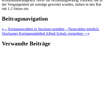
Kommunalwahlgesetz NRW für verfassungswidrig. Parteien, die in
der Vergangenheit als sonstige gewertet wurden, ziehen in den Rat
mit 1-2 Sitzen ein.
Beitragsnavigation
⟵
Kreistagswahlen in Stockum ungültig – Neuwahlen möglich.
Stockumer Kreistagsmitglied Alfred Schulz verstorben
⟶
Verwandte Beiträge