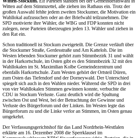
Witten-Stockum.
Elf Parteien standen bei der Gemeinderatswahl in
Witten auf dem Stimmzettel, alle ziehen ins Rathaus ein. Trotz der
großen Auswahl fehlte jedem zweiten Stockumer, die Motivation ein
Wahllokal aufzusuchen oder an der Briefwahl teilzunehmen. Die
SPD motivierte ihre Wähler, die WBG und FDP konnten nicht
zulegen, neue Parteien überzeugten jeden 13. Wähler und ziehen in
den Rat ein.
Schon traditionell ist Stockum zweigeteilt. Die Grenze verläuft über
die Stockumer Straße, Gerdesstraße und Am Katteloh. Die im
Westen lebenden Stockumer gehört zum Stimmbezirk 31 und wählt
in der Harkortschule, im Osten gibt es den Stimmbezirk 32 mit den
Wahllokalen im St. Maximilian Kolbe Gemeindezentrum und
ebenfalls Harkortschule. Zum Westen gehört der Ortsteil Düren,
zum Osten das Tiefendorf und der Dorneywald. Der Unterschied
spiegelt sich auch in den Wahlen nieder. Während die SPD in drei
von vier Wahllokalen Stimmen gewinnen konnte, verbuchte die
CDU in Stockum Verluste. Ganz deutlich wird die Spaltung
zwischen Ost und West, bei der Betrachtung der Gewinne und
Verluste des Bürgerforum und der Linken. Im Westen legte das
Bürgerforum zu und die Linke verlor an Stimmen, im Osten genau
umgekehrt.
Der Verfassungsgerichtshof für das Land Nordrhein-Westfalen
erklärte am 16. Dezember 2008 die Sperrklausel im