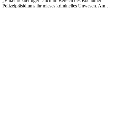
„Enkeltrickbetrüger“ auch im Bereich des Bochumer
Polizeipräsidiums ihr mieses kriminelles Unwesen. Am…