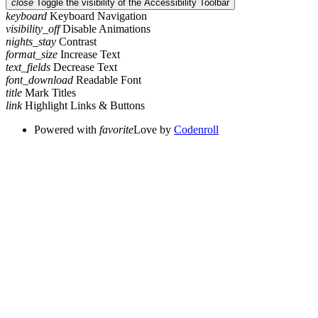
close
Toggle the visibility of the Accessibility Toolbar
keyboard
Keyboard Navigation
visibility_off
Disable Animations
nights_stay
Contrast
format_size
Increase Text
text_fields
Decrease Text
font_download
Readable Font
title
Mark Titles
link
Highlight Links & Buttons
Powered with
favorite
Love
by
Codenroll