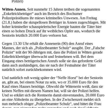
Polizei)
Witten-Annen.
Seit nunmehr 15 Jahren treiben die sogenannten
„Enkeltrickbetrüger“ auch im Bereich des Bochumer
Polizeipräsidiums ihr mieses kriminelles Unwesen. Am Freitag
(21.8.) haben die skrupellosen Betrüger in Annen zugeschlagen. Mit
hoher krimineller schauspielerischer Energie bauten die Täter hier
einen so hohen Druck auf ihr weibliches Opfer aus, wodurch die
Seniorin letztlich 20.000 Euro verloren hat.
Gegen 13.30 Uhr erhält die Annenerin (90) den Anruf eines
Mannes, der sich als „Polizeibeamter Schulz“ ausgibt. Der „Falsche
Polizist“ teilt der 90-Jährigen mit, dass die Polizei in Witten gerade
Enkeltrickbetrüger überwacht und festnehmen will. Bei dem
Eingang eines betrügerischen Anrufs solle sie das geforderte Geld
dann auch aushändigen, das sie nach der Festnahme der Täter
natürlich sofort zurückbekommen wird.
Und natürlich ruft wenig später der “Neffe Horst” bei der Seniorin
an, gibt an, bei einem Notar zu sein, wo er 35.000 Euro für den
Kauf eines Hauses benötige. Obwohl die Wittenerin weiß, dass sie
keinen Neffen mit diesem Namen hat, will sie der Polizei helfen.
Und so erklärt sich die Rentnerin damit einverstanden, 20.000 Euro
an eine Abholerin zu übergeben. In der Zwischenzeit meldet sich
nun mehrfach obiger „Polizeibeamter Schulz“, und bittet die Frau