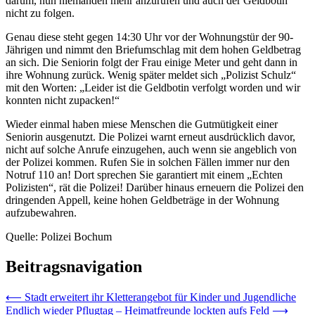
darum, nun niemanden mehr anzurufen und auch der Geldbotin
nicht zu folgen.
Genau diese steht gegen 14:30 Uhr vor der Wohnungstür der 90-
Jährigen und nimmt den Briefumschlag mit dem hohen Geldbetrag
an sich. Die Seniorin folgt der Frau einige Meter und geht dann in
ihre Wohnung zurück. Wenig später meldet sich „Polizist Schulz“
mit den Worten: „Leider ist die Geldbotin verfolgt worden und wir
konnten nicht zupacken!“
Wieder einmal haben miese Menschen die Gutmütigkeit einer
Seniorin ausgenutzt. Die Polizei warnt erneut ausdrücklich davor,
nicht auf solche Anrufe einzugehen, auch wenn sie angeblich von
der Polizei kommen. Rufen Sie in solchen Fällen immer nur den
Notruf 110 an! Dort sprechen Sie garantiert mit einem „Echten
Polizisten“, rät die Polizei! Darüber hinaus erneuern die Polizei den
dringenden Appell, keine hohen Geldbeträge in der Wohnung
aufzubewahren.
Quelle: Polizei Bochum
Beitragsnavigation
⟵
Stadt erweitert ihr Kletterangebot für Kinder und Jugendliche
Endlich wieder Pflugtag – Heimatfreunde lockten aufs Feld
⟶