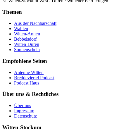
31 Witten-Stockum West / Düren / Wullener Feld. Fragen…
Themen
Aus der Nachbarschaft
Wahlen
Witten-Annen
Bebbelsdorf
Witten-Düren
Sonnenschein
Empfohlene Seiten
Antenne WItten
Breddeviertel Podcast
Podcast Haus
Über uns & Rechtliches
Über uns
Impressum
Datenschutz
Witten-Stockum