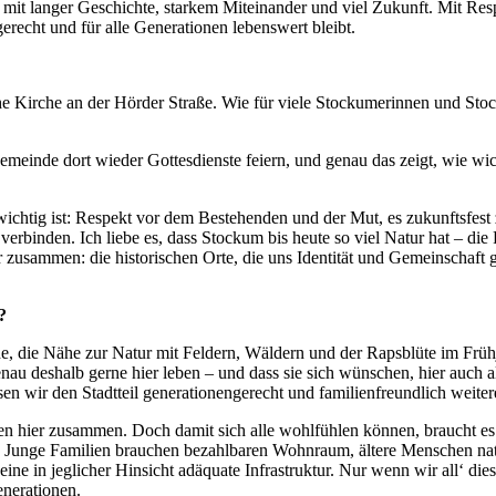
il mit langer Geschichte, starkem Miteinander und viel Zukunft. Mit 
echt und für alle Generationen lebenswert bleibt.
e Kirche an der Hörder Straße. Wie für viele Stockumerinnen und Stocku
inde dort wieder Gottesdienste feiern, und genau das zeigt, wie wich
k wichtig ist: Respekt vor dem Bestehenden und der Mut, es zukunftsfest
erbinden. Ich liebe es, dass Stockum bis heute so viel Natur hat – die 
bar zusammen: die historischen Orte, die uns Identität und Gemeinschaft
?
che, die Nähe zur Natur mit Feldern, Wäldern und der Rapsblüte im Frü
au deshalb gerne hier leben – und dass sie sich wünschen, hier auch al
en wir den Stadtteil generationengerecht und familienfreundlich weite
 hier zusammen. Doch damit sich alle wohlfühlen können, braucht es di
Junge Familien brauchen bezahlbaren Wohnraum, ältere Menschen natü
eine in jeglicher Hinsicht adäquate Infrastruktur. Nur wenn wir all‘ d
enerationen.