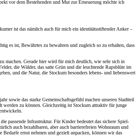
Respekt vor dem Bestehenden und Mut zur Erneuerung möchte ich
mer ist das nämlich auch für mich ein identitätsstiftender Anker –
tig es ist, Bewährtes zu bewahren und zugleich so zu erhalten, dass
 zu machen. Gerade hier wird für mich deutlich, wie sehr sich in
Felder, die Wälder, das satte Grün und die leuchtende Rapsblüte im
 geben, und die Natur, die Stockum besonders lebens- und liebenswert
hjahr sowie das starke Gemeinschaftsgefühl machen unseren Stadtteil
t werden zu können. Gleichzeitig ist Stockum attraktiv für junge
rentwickeln.
e passende Infrastruktur. Für Kinder bedeutet das sichere Spiel-
rlich auch bezahlbaren, aber auch barrierefreien Wohnraum und
iese Bedarfe ernst nehmen und gezielt anpacken, können wir das