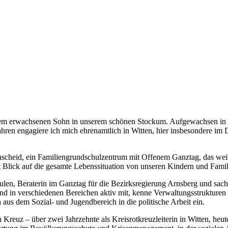
einem erwachsenen Sohn in unserem schönen Stockum. Aufgewachsen in
ahren engagiere ich mich ehrenamtlich in Witten, hier insbesondere i
nscheid, ein Familiengrundschulzentrum mit Offenem Ganztag, das weit
t Blick auf die gesamte Lebenssituation von unseren Kindern und Famil
len, Beraterin im Ganztag für die Bezirksregierung Arnsberg und sac
d in verschiedenen Bereichen aktiv mit, kenne Verwaltungsstrukturen 
aus dem Sozial- und Jugendbereich in die politische Arbeit ein.
Kreuz – über zwei Jahrzehnte als Kreisrotkreuzleiterin in Witten, heute