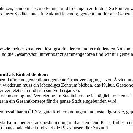
chließen, sondern sie zu erkennen und Lösungen zu finden. So können w
unser Stadtteil auch in Zukunft lebendig, gerecht und für alle Generat
e meiner kreativen, lösungsorientierten und verbindenden Art kann ic
ile und die Gesamtstadt untrennbar zusammengehören und wir nur gemei
 und als Einheit denken:
chen dafür eine generationengerechte Grundversorgung – von Ärzten un
adt wiederum muss ein lebendiges Zentrum bleiben, das Kultur, Gastr
 vernetzt sein und sich sinnvoll ergänzen.
erankerung und Vernetzung im Stadtteil erlebe ich täglich, wie entschei
es in ein Gesamtkonzept für die ganze Stadt eingebunden wird.
gen bezahlbaren ÖPNV, gute Radverbindungen und instandgesetzte, gepf
r bedarfsorientierter Ganztagsbetreuung und ausreichend Kitas, frühestm
 Chancengleichheit und sind die Basis unser aller Zukunft.