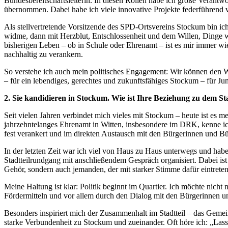
Bundesbereitschaftsleiterin. In diesen Rollen habe ich große Verantw
übernommen. Dabei habe ich viele innovative Projekte federführend vo
Als stellvertretende Vorsitzende des SPD-Ortsvereins Stockum bin ic
widme, dann mit Herzblut, Entschlossenheit und dem Willen, Dinge w
bisherigen Leben – ob in Schule oder Ehrenamt – ist es mir immer wie
nachhaltig zu verankern.
So verstehe ich auch mein politisches Engagement: Wir können den Wi
– für ein lebendiges, gerechtes und zukunftsfähiges Stockum – für Ju
2. Sie kandidieren in Stockum. Wie ist Ihre Beziehung zu dem Sta
Seit vielen Jahren verbindet mich vieles mit Stockum – heute ist es m
jahrzehntelanges Ehrenamt in Witten, insbesondere im DRK, kenne ic
fest verankert und im direkten Austausch mit den Bürgerinnen und Bü
In der letzten Zeit war ich viel von Haus zu Haus unterwegs und h
Stadtteilrundgang mit anschließendem Gespräch organisiert. Dabei ist
Gehör, sondern auch jemanden, der mit starker Stimme dafür eintreten
Meine Haltung ist klar: Politik beginnt im Quartier. Ich möchte nic
Fördermitteln und vor allem durch den Dialog mit den Bürgerinnen u
Besonders inspiriert mich der Zusammenhalt im Stadtteil – das Gemei
starke Verbundenheit zu Stockum und zueinander. Oft höre ich: „Lass