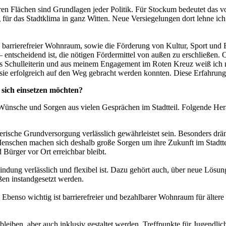
n Flächen sind Grundlagen jeder Politik. Für Stockum bedeutet das vo
für das Stadtklima in ganz Witten. Neue Versiegelungen dort lehne ich kl
 barrierefreier Wohnraum, sowie die Förderung von Kultur, Sport und Eh
cht – entscheidend ist, die nötigen Fördermittel von außen zu erschließ
s Schulleiterin und aus meinem Engagement im Roten Kreuz weiß ich ni
 sie erfolgreich auf den Weg gebracht werden konnten. Diese Erfahrung m
 sich einsetzen möchten?
 Wünsche und Sorgen aus vielen Gesprächen im Stadtteil. Folgende He
ische Grundversorgung verlässlich gewährleistet sein. Besonders dräng
Menschen machen sich deshalb große Sorgen um ihre Zukunft im Stadttei
 Bürger vor Ort erreichbar bleibt.
dung verlässlich und flexibel ist. Dazu gehört auch, über neue Lösu
en instandgesetzt werden.
benso wichtig ist barrierefreier und bezahlbarer Wohnraum für älter
t bleiben, aber auch inklusiv gestaltet werden, Treffpunkte für Jugendl