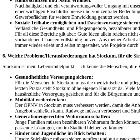
Klima schützen und Natur erhalten:
Nachhaltigkeit und ein verantwortungsvoller Umgang mit unsere
einer wichtigen Frischluftschneise und von zentraler Bedeutung 
Gewerbeflächen für weitere Entwicklung genutzt werden.
Soziale Teilhabe ermöglichen und Daseinsvorsorge sichern:
Verlässliche Gesundheits- und Pflegeangebote, bezahlbarer und
Für all diese Bereiche gilt aber: Gute Ideen allein reichen ni
vorhandenen Chancen vollständig nutzen. Aus meiner Arbeit al
immer wieder erlebt und selbst mitgestaltet, wie Projekte durch
6. Welche Probleme/Herausforderungen hat Stockum, für die Sie
Stockum ist mein Lebensmittelpunkt – ich kenne die Menschen, ihre
Gesundheitliche Versorgung sichern:
Für die Menschen in Stockum muss die medizinische und pfleger
letzten Praxis steht Stockum ohne eigenen Hausarzt da. Viele 
hausärztliche Versorgung gesichert und für die Bürgerinnen und
Mobilität weiterdenken:
Der ÖPNV in Stockum muss verbessert werden, damit die Anbin
Angebot schließen kann. Radwege müssen verbessert und Straß
Generationengerechten Wohnraum schaffen:
Junge Familien müssen bezahlbaren Wohnraum finden können. E
passende Lösungen, um im Stadtteil bleiben zu können.
Kinder und Jugendliche im Blick behalten:
Unsere Spielplätze müssen sicher, gepflegt und gut ausgestatte