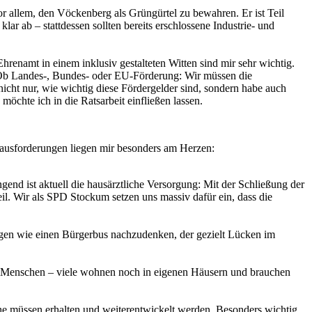
r allem, den Vöckenberg als Grüngürtel zu bewahren. Er ist Teil
ar ab – stattdessen sollten bereits erschlossene Industrie- und
renamt in einem inklusiv gestalteten Witten sind mir sehr wichtig.
en. Ob Landes-, Bundes- oder EU-Förderung: Wir müssen die
cht nur, wie wichtig diese Fördergelder sind, sondern habe auch
öchte ich in die Ratsarbeit einfließen lassen.
rausforderungen liegen mir besonders am Herzen:
end ist aktuell die hausärztliche Versorgung: Mit der Schließung der
l. Wir als SPD Stockum setzen uns massiv dafür ein, dass die
ngen wie einen Bürgerbus nachzudenken, der gezielt Lücken im
e Menschen – viele wohnen noch in eigenen Häusern und brauchen
iche müssen erhalten und weiterentwickelt werden. Besonders wichtig