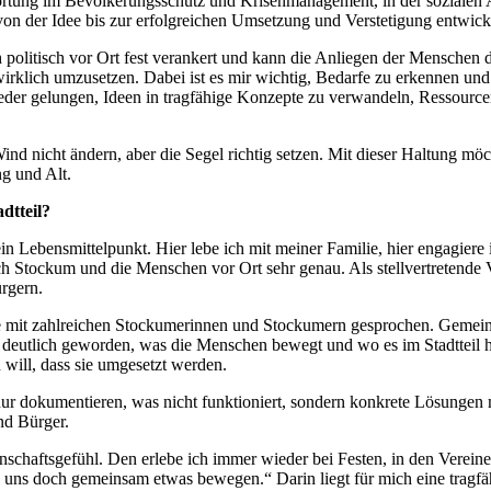
ortung im Bevölkerungsschutz und Krisenmanagement, in der sozialen Ar
n der Idee bis zur erfolgreichen Umsetzung und Verstetigung entwickelt
h politisch vor Ort fest verankert und kann die Anliegen der Menschen 
irklich umzusetzen. Dabei ist es mir wichtig, Bedarfe zu erkennen un
der gelungen, Ideen in tragfähige Konzepte zu verwandeln, Ressourcen 
nd nicht ändern, aber die Segel richtig setzen. Mit dieser Haltung möc
ng und Alt.
dtteil?
ein Lebensmittelpunkt. Hier lebe ich mit meiner Familie, hier engagiere
h Stockum und die Menschen vor Ort sehr genau. Als stellvertretende 
rgern.
abe mit zahlreichen Stockumerinnen und Stockumern gesprochen. Geme
 deutlich geworden, was die Menschen bewegt und wo es im Stadtteil ha
 will, dass sie umgesetzt werden.
ht nur dokumentieren, was nicht funktioniert, sondern konkrete Lösung
nd Bürger.
nschaftsgefühl. Den erlebe ich immer wieder bei Festen, in den Verei
 uns doch gemeinsam etwas bewegen.“ Darin liegt für mich eine tragfä