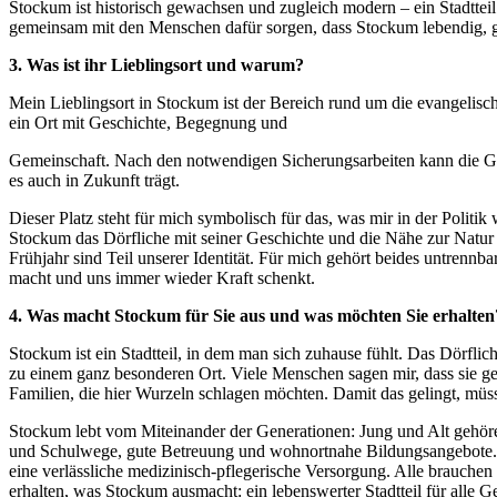
Stockum ist historisch gewachsen und zugleich modern – ein Stadtte
gemeinsam mit den Menschen dafür sorgen, dass Stockum lebendig, ger
3. Was ist ihr Lieblingsort und warum?
Mein Lieblingsort in Stockum ist der Bereich rund um die evangelisch
ein Ort mit Geschichte, Begegnung und
Gemeinschaft. Nach den notwendigen Sicherungsarbeiten kann die Geme
es auch in Zukunft trägt.
Dieser Platz steht für mich symbolisch für das, was mir in der Politi
Stockum das Dörfliche mit seiner Geschichte und die Nähe zur Natur v
Frühjahr sind Teil unserer Identität. Für mich gehört beides untrenn
macht und uns immer wieder Kraft schenkt.
4. Was macht Stockum für Sie aus und was möchten Sie erhalten
Stockum ist ein Stadtteil, in dem man sich zuhause fühlt. Das Dörfli
zu einem ganz besonderen Ort. Viele Menschen sagen mir, dass sie gen
Familien, die hier Wurzeln schlagen möchten. Damit das gelingt, müss
Stockum lebt vom Miteinander der Generationen: Jung und Alt gehören
und Schulwege, gute Betreuung und wohnortnahe Bildungsangebote. 
eine verlässliche medizinisch-pflegerische Versorgung. Alle brauchen 
erhalten, was Stockum ausmacht: ein lebenswerter Stadtteil für alle G