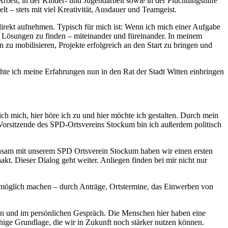
beit, in der Kinder- und Jugendarbeit sowie in der Flüchtlingshilfe
 – stets mit viel Kreativität, Ausdauer und Teamgeist.
direkt aufnehmen. Typisch für mich ist: Wenn ich mich einer Aufgabe
d Lösungen zu finden – miteinander und füreinander. In meinem
zu mobilisieren, Projekte erfolgreich an den Start zu bringen und
hte ich meine Erfahrungen nun in den Rat der Stadt Witten einbringen
 ich mich, hier höre ich zu und hier möchte ich gestalten. Durch mein
Vorsitzende des SPD-Ortsvereins Stockum bin ich außerdem politisch
insam mit unserem SPD Ortsverein Stockum haben wir einen ersten
kt. Dieser Dialog geht weiter. Anliegen finden bei mir nicht nur
en möglich machen – durch Anträge, Ortstermine, das Einwerben von
nen und im persönlichen Gespräch. Die Menschen hier haben eine
hige Grundlage, die wir in Zukunft noch stärker nutzen können.